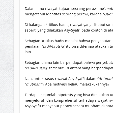
Dalam ilmu riwayat, tujuan seorang perowi me”
mub
mengetahui identitas seorang perawi, karena “
istidh
Di kalangan kritikus hadis, riwayat yang disebutk
seperti yang dilakukan Asy-Syafi’i pada contoh di at
Sebagian kritikus hadis menilai bahwa penyebutan 
penilaian “
ta’dil/tautsiq
” itu bisa diterima ataukah t
lain.
Sebagian ulama lain berpendapat bahwa penyebuta
“
ta’dil/tautsiq
” tersebut. Di antara yang berpendapat
Nah, untuk kasus riwayat Asy-Syafi’i dalam “
Al-Umm
“
mubham
”? Apa motivasi beliau melakakukannya?
Terdapat sejumlah hipotesis yang bisa dimajukan u
menyeluruh dan komprehensif terhadap riwayat-riwa
Asy-Syafi’i menyebut perawi secara mubham di anta