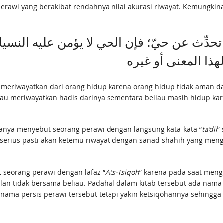
rawi yang berakibat rendahnya nilai akurasi riwayat. Kemungkinan
تحدِّث عن حيّ؛ فإن الحي لا يؤمن عليه النسي
u meriwayatkan dari orang hidup karena orang hidup tidak aman dari
au meriwayatkan hadis darinya sementara beliau masih hidup kare
i hanya menyebut seorang perawi dengan langsung kata-kata “
ta’dil
” 
cari serius pasti akan ketemu riwayat dengan sanad shahih yang m
t seorang perawi dengan lafaz “
Ats-Tsiqoh
” karena pada saat meng
tulan tidak bersama beliau. Padahal dalam kitab tersebut ada nam
u nama persis perawi tersebut tetapi yakin ketsiqohannya sehingga