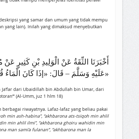
an yang lain). Inilah yang dimaksud menyebutkan
أَخْبَرَنَا الثِّقَةُ عَنْ الْوَلِيدِ بْنِ كَثِيرٍ عَنْ م
عَلَيْهِ وَسَلَّمَ – قَالَ: «إذَا كَانَ الْمَاءُ قُلَّتَيْنِ لَمْ يَحْمِلْ نَجَسًا أَوْ خَبَثَا»
a’far dari Ubaidillah bin Abdullah bin Umar, dari
toran’” (Al-Umm, juz 1 hlm 18)
m berbagai riwayatnya. Lafaz-lafaz yang beliau pakai
qoh min ash-habina”, “akhbarona ats-tsiqoh min ahlil
din min ahlil ilmi”, “akhbarona ghoiru wahidin min
arona man sami’a fulanan”, “akhbarona man la