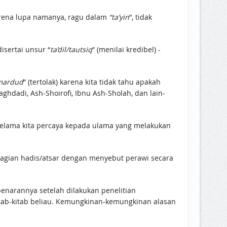
rena lupa namanya, ragu dalam
“ta’yin
”, tidak
disertai unsur “
ta’dil/tautsiq
” (menilai kredibel) -
mardud
” (tertolak) karena kita tidak tahu apakah
aghdadi, Ash-Shoirofi, Ibnu Ash-Sholah, dan lain-
 selama kita percaya kepada ulama yang melakukan
bagian hadis/atsar dengan menyebut perawi secara
benarannya setelah dilakukan penelitian
kitab-kitab beliau. Kemungkinan-kemungkinan alasan