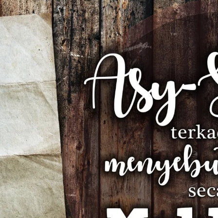
AKAT UANG?
UANG HARAM BISA MENJADI HALAL JIKA SEBAB K
’I
BAHASA CINTA KARENA ALLAH
HUKUM MEMBAYAR ZAKA
DA KERABAT SENDIRI