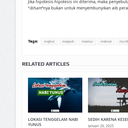
Jika hipotesis-hipotesis ini diterima, maka penyebut
“
ibham
”nya bukan untuk menyembunyikan aib peraw
Tags:
majhul
maqlub
mastur
matruk
mu'd
RELATED ARTICLES
LOKASI TENGGELAM NABI
SEDIH KARENA KESE
YUNUS
Januari 26, 2025