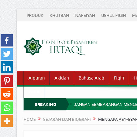
PRODUK
KHUTBAH
NAFSIYAH
USHUL FIQIH
Mu
Alquran
Akidah
Bahasa Arab
Fiqih
H
Waris
BREAKING
JANGAN SEMBARANGAN MENCE
MIMPI YANG DIABAIKAN MENJ
NEWS
HOME
SEJARAH DAN BIOGRAFI
MENGAPA ASY-SYA
APA HUKUM MEMPERCEPAT PEMB