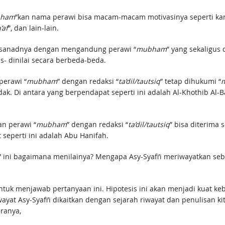
ham
”kan nama perawi bisa macam-macam motivasinya seperti ka
’af
”, dan lain-lain.
an sanadnya dengan mengandung perawi “
mubham
” yang sekaligus 
as- dinilai secara berbeda-beda.
perawi “
mubham
” dengan redaksi “
ta’dil/tautsiq
” tetap dihukumi “
idak. Di antara yang berpendapat seperti ini adalah Al-Khothib Al-B
n perawi “
mubham
” dengan redaksi “
ta’dil/tautsiq
” bisa diterima
 seperti ini adalah Abu Hanifah.
” ini bagaimana menilainya? Mengapa Asy-Syafi’i meriwayatkan se
ntuk menjawab pertanyaan ini. Hipotesis ini akan menjadi kuat ke
yat Asy-Syafi’i dikaitkan dengan sejarah riwayat dan penulisan 
ranya,