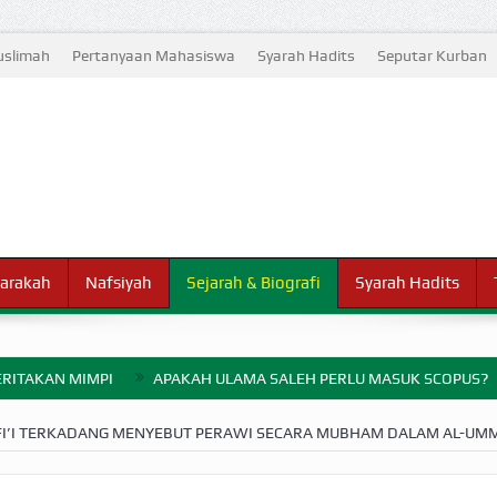
slimah
Pertanyaan Mahasiswa
Syarah Hadits
Seputar Kurban
arakah
Nafsiyah
Sejarah & Biografi
Syarah Hadits
RITAKAN MIMPI
APAKAH ULAMA SALEH PERLU MASUK SCOPUS?
ELANG PERANG BADAR
FI’I TERKADANG MENYEBUT PERAWI SECARA MUBHAM DALAM AL-UM
AYARAN ZAKAT SEBELUM TIBA SAAT WAJIB?
HAKIKAT NIKMAT D