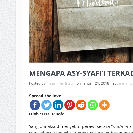
MENGAPA ASY-SYAFI’I TER
Posted By:
Pesantren Irtaqi
on:
Januari 21, 2018
In:
sejarah d
Spread the love
Oleh : Ust. Muafa
Yang dimaksud menyebut perawi secara “
mubham
”
semisalnya. Menyebut perawi secara mubham berm