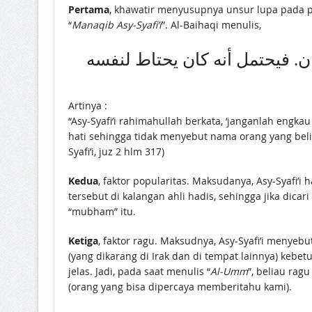
Pertama
, khawatir menyusupnya unsur lupa pada pe
“
Manaqib Asy-Syafi’i
”. Al-Baihaqi menulis,
ان. فيحتمل أنه كان يحتاط لنفسه
Artinya :
“Asy-Syafi’i rahimahullah berkata, ‘janganlah engka
hati sehingga tidak menyebut nama orang yang beli
Syafi’i, juz 2 hlm 317)
Kedua
, faktor popularitas. Maksudanya, Asy-Syafi’
tersebut di kalangan ahli hadis, sehingga jika di
“mubham” itu.
Ketiga
, faktor ragu. Maksudnya, Asy-Syafi’i menyebu
(yang dikarang di Irak dan di tempat lainnya) kebe
jelas. Jadi, pada saat menulis “
Al-Umm
”, beliau rag
(orang yang bisa dipercaya memberitahu kami).