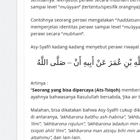
sampai level “
mu’ayyan
” (tertentu/spesifik orangnya)
Contohnya seorang perowi mengatakan “
haddatsana
memperjelas identitas perawi sampai level “
mu’ayy
perawi secara “
mubham
”.
Asy-Syafi’i kadang-kadang menyebut perawi riwaya
للَّهِ بْنِ عُمَرَ عَنْ أَبِيهِ أَنْ – صَلَّى اللَّهُ
Artinya :
“
Seorang yang bisa dipercaya (Ats-Tsiqoh)
memberita
ayahnya bahwasanya Rasulullah bersabda, ‘Jika air 
Malahan, bisa dikatakan bahwa Asy-Syafi’i cukup 
di antaranya,
“akhbarona ba’dhu ash-habina”, “akhbar
‘ilmi”, “akhbarona rojulun”, “akhbarona ‘adadun min
tsiqoti ahlil ‘ilmi”, “akhbarona man atsiqu bihi mi
attahimu”,
dan lain-lain.