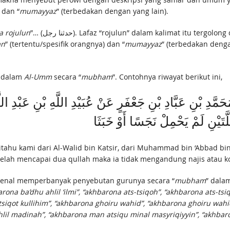
 dan “
mumayyaz
” (terbedakan dengan yang lain).
 rojulun
”… (حدثنا رجل). Lafaz “rojulun” dalam kalimat itu tergolong deskripsi yang samar dan umum yang tidak mempu
an
” (tertentu/spesifik orangnya) dan “
mumayyaz
” (terbedakan deng
t dalam
Al-Umm
secara “
mubham
”. Contohnya riwayat berikut ini,
ُحَمَّدِ بْنِ عَبَّادِ بْنِ جَعْفَرٍ عَنْ عُبَيْدِ اللَّهِ بْنِ عَبْدِ ا
hu kami dari Al-Walid bin Katsir, dari Muhammad bin ‘Abbad bin J
telah mencapai dua qullah maka ia tidak mengandung najis atau ko
dikenal memperbanyak penyebutan gurunya secara “
mubham
” dala
ona ba’dhu ahlil ‘ilmi”, “akhbarona ats-tsiqoh”, “akhbarona ats-tsi
 tsiqot kullihim”, “akhbarona ghoiru wahid”, “akhbarona ghoiru wahi
n ahlil madinah”, “akhbarona man atsiqu minal masyriqiyyin”, “akhb