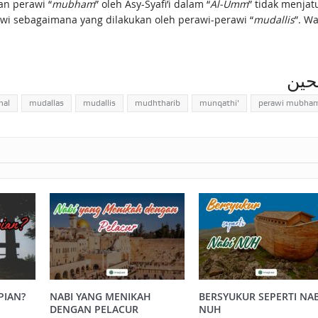
an perawi “
mubham
” oleh Asy-Syafi’i dalam “
Al-Umm
” tidak menjat
i sebagaimana yang dilakukan oleh perawi-perawi “
mudallis
”. Wa
لحين
hal
mudallas
mudallis
mudhtharib
munqathi'
perawi mubha
PIAN?
NABI YANG MENIKAH
BERSYUKUR SEPERTI NAB
DENGAN PELACUR
NUH