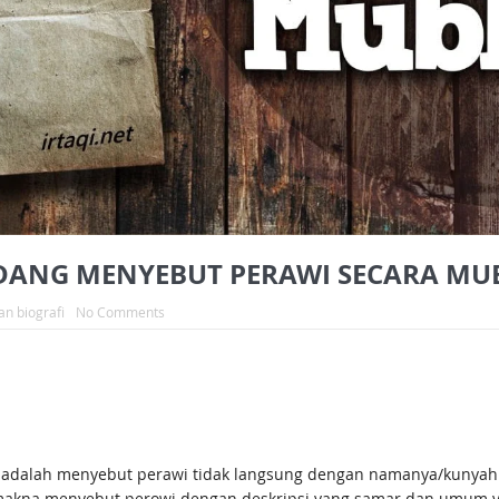
KADANG MENYEBUT PERAWI SECARA 
an biografi
No Comments
 adalah menyebut perawi tidak langsung dengan namanya/kunyahny
akna menyebut perowi dengan deskripsi yang samar dan umum ya