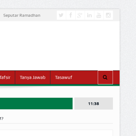
Seputar Ramadhan
Tafsir
Tanya Jawab
Tasawuf
11:38
M?
I DUNIA!