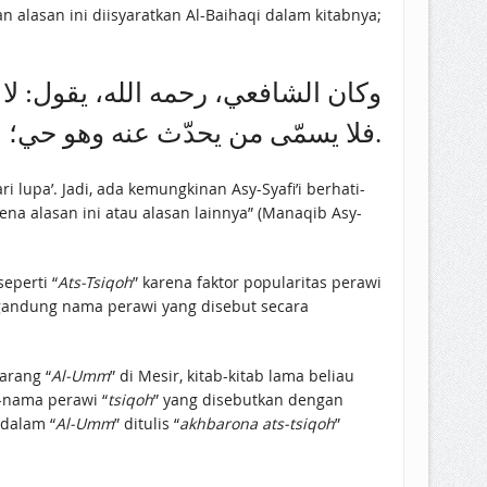
 alasan ini diisyaratkan Al-Baihaqi dalam kitabnya;
وكان الشافعي، رحمه الله، يقول: لا 
فلا يسمّى من يحدّث عنه وهو حي؛ لهذا المعنى أو غيره.
 lupa’. Jadi, ada kemungkinan Asy-Syafi’i berhati-
na alasan ini atau alasan lainnya” (Manaqib Asy-
seperti “
Ats-Tsiqoh
” karena faktor popularitas perawi
engandung nama perawi yang disebut secara
arang “
Al-Umm
” di Mesir, kitab-kitab lama beliau
a-nama perawi “
tsiqoh
” yang disebutkan dengan
 dalam “
Al-Umm
” ditulis “
akhbarona ats-tsiqoh
”