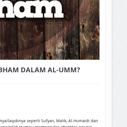
MUBHAM DALAM AL-UMM?
a/laqobnya seperti Sufyan, Malik, Al-Humaidi dan
ng tidak mampu memperjelas identitas perawi