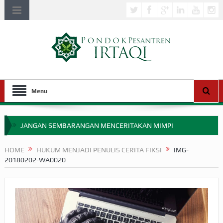
Menu
JANGAN SEMBARANGAN MENCERITAKAN MIMPI
APAKAH ULAMA SALEH PERLU MASUK SCOPUS?
HOME
HUKUM MENJADI PENULIS CERITA FIKSI
IMG-
20180202-WA0020
MIMPI YANG DIABAIKAN MENJELANG PERANG BADAR
APA HUKUM MEMPERCEPAT PEMBAYARAN ZAKAT
SEBELUM TIBA SAAT WAJIB?
HAKIKAT NIKMAT DI DUNIA!