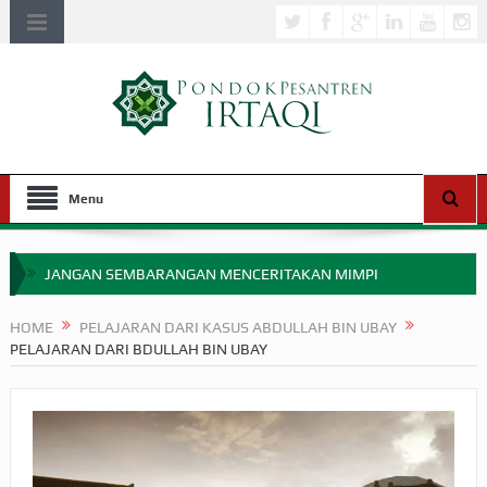
Menu
JANGAN SEMBARANGAN MENCERITAKAN MIMPI
APAKAH ULAMA SALEH PERLU MASUK SCOPUS?
HOME
PELAJARAN DARI KASUS ABDULLAH BIN UBAY
PELAJARAN DARI BDULLAH BIN UBAY
MIMPI YANG DIABAIKAN MENJELANG PERANG BADAR
APA HUKUM MEMPERCEPAT PEMBAYARAN ZAKAT
SEBELUM TIBA SAAT WAJIB?
HAKIKAT NIKMAT DI DUNIA!