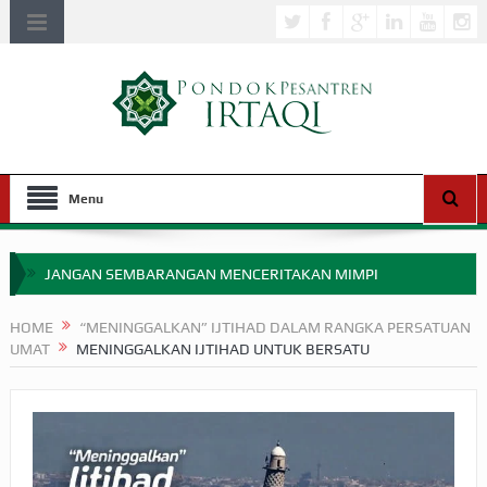
Menu
JANGAN SEMBARANGAN MENCERITAKAN MIMPI
APAKAH ULAMA SALEH PERLU MASUK SCOPUS?
HOME
“MENINGGALKAN” IJTIHAD DALAM RANGKA PERSATUAN
UMAT
MENINGGALKAN IJTIHAD UNTUK BERSATU
MIMPI YANG DIABAIKAN MENJELANG PERANG BADAR
APA HUKUM MEMPERCEPAT PEMBAYARAN ZAKAT
SEBELUM TIBA SAAT WAJIB?
HAKIKAT NIKMAT DI DUNIA!