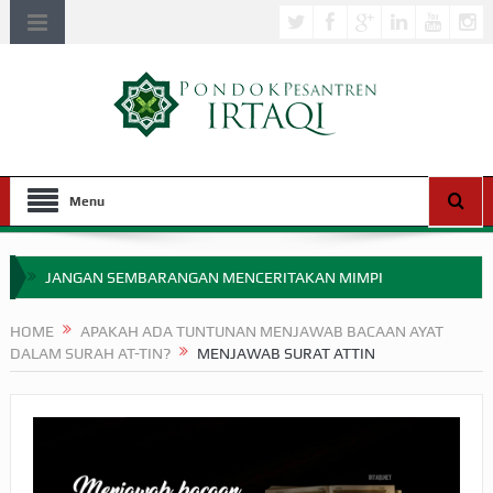
Menu
JANGAN SEMBARANGAN MENCERITAKAN MIMPI
APAKAH ULAMA SALEH PERLU MASUK SCOPUS?
HOME
APAKAH ADA TUNTUNAN MENJAWAB BACAAN AYAT
DALAM SURAH AT-TIN?
MENJAWAB SURAT ATTIN
MIMPI YANG DIABAIKAN MENJELANG PERANG BADAR
APA HUKUM MEMPERCEPAT PEMBAYARAN ZAKAT
SEBELUM TIBA SAAT WAJIB?
HAKIKAT NIKMAT DI DUNIA!