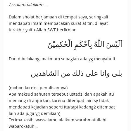
Assalamualaikum
…
Dalam sholat berjamaah di tempat saya, seringkali
mendapati imam membacakan surat at tin, di ayat
terakhir yaitu Allah SWT berfirman
اَلَيْسَ اللّٰهُ بِاَحْكَمِ الْحٰكِمِيْنَ
Dan dibelakang, makmum sebagian ada yg menyahuti
بلى وانا على ذلك من الشاهدين
(mohon koreksi penulisannya)
Apa maksud sahutan tersebut ustadz, dan apakah itu
memang di anjurkan, karena ditempat lain sy tidak
mendapati kejadian seperti itu(tapi kadang2 ditempat
lain ada juga yg demikian)
Terima kasih, wassalamu alaikum warahmatullahi
wabarokatuh…