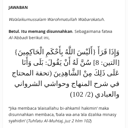
JAWABAN
Wa’alaikumussalam Warohmatullah Wabarokatuh.
Betul. Itu memang disunnahkan
. Sebagaimana fatwa
Al-‘Abbadi
berikut ini,
وَإِذَا قَرَأَ {أَلَيْسَ اللَّهُ بِأَحْكَمِ الْحَاكِمِينَ}
[التين: 8] سُنَّ لَهُ أَنْ يَقُولَ: بَلَى وَأَنَا
عَلَى ذَلِكَ مِنْ الشَّاهِدِينَ (تحفة المحتاج
في شرح المنهاج وحواشي الشرواني
والعبادي (2/ 102)
“Jika membaca ‘alaisallahu bi-ahkamil hakimin’ maka
disunnahkan membaca, ‘bala wa-ana ‘ala dzalika minasy
syahidin’ (
Tuhfatu Al-Muhtaj, juz 2 hlm 102
)