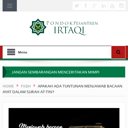
Menu
JANGAN SEMBARANGAN MENCERITAKAN MIMPI
APAKAH ULAMA SALEH PERLU MASUK SCOPUS?
HOME
FIQIH
APAKAH ADA TUNTUNAN MENJAWAB BACAAN
AYAT DALAM SURAH AT-TIN?
MIMPI YANG DIABAIKAN MENJELANG PERANG BADAR
APA HUKUM MEMPERCEPAT PEMBAYARAN ZAKAT
SEBELUM TIBA SAAT WAJIB?
HAKIKAT NIKMAT DI DUNIA!