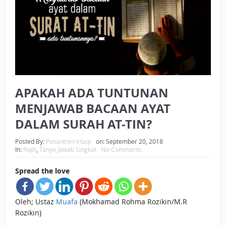
BAGAIMANA CARA MEMBAYAR ZAKAT UANG?
UANG HARAM BISA MENJADI HALAL JIKA SEBAB
KEPEMILIKANNYA BERUBAH
ISTIDLAL BATIL VS ISTIDLAL SYAR’I
APAKAH ADA TUNTUNAN
BAHASA CINTA KARENA ALLAH
MENJAWAB BACAAN AYAT
HUKUM MEMBAYAR ZAKAT DENGAN CARA MENGANGSUR
DALAM SURAH AT-TIN?
HUKUM MEMBAYAR ZAKAT KEPADA KERABAT SENDIRI
Posted By:
Pesantren Irtaqi
on:
September 20, 2018
In:
Fiqih
,
Tanya Jawab Singkat
No Comments
Spread the love
Oleh; Ustaz
Muafa
(Mokhamad Rohma Rozikin/M.R
Rozikin)