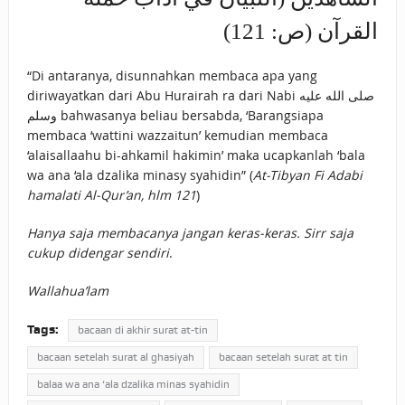
القرآن (ص: 121)
“Di antaranya, disunnahkan membaca apa yang
diriwayatkan dari Abu Hurairah ra dari Nabi صلى الله عليه
وسلم bahwasanya beliau bersabda, ‘Barangsiapa
membaca ‘wattini wazzaitun’ kemudian membaca
‘alaisallaahu bi-ahkamil hakimin’ maka ucapkanlah ‘bala
wa ana ‘ala dzalika minasy syahidin” (
At-Tibyan Fi Adabi
hamalati Al-Qur’an, hlm 121
)
Hanya saja membacanya jangan keras-keras. Sirr saja
cukup didengar sendiri
.
Wallahua’lam
Tags:
bacaan di akhir surat at-tin
bacaan setelah surat al ghasiyah
bacaan setelah surat at tin
balaa wa ana ‘ala dzalika minas syahidin