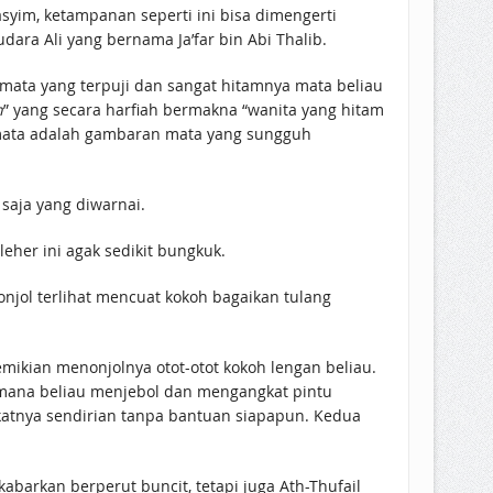
im, ketampanan seperti ini bisa dimengerti
ah gambaran fisik rata-rata mereka sebagaimana riwayat ketampanan Rasulullah ﷺ dan saudara Ali yang bernama Ja’far bin Abi Thalib.
 mata yang terpuji dan sangat hitamnya mata beliau
n
” yang secara harfiah bermakna “wanita yang hitam
 mata adalah gambaran mata yang sungguh
saja yang diwarnai.
eher ini agak sedikit bungkuk.
njol terlihat mencuat kokoh bagaikan tulang
ikian menonjolnya otot-otot kokoh lengan beliau.
imana beliau menjebol dan mengangkat pintu
abarkan berperut buncit, tetapi juga Ath-Thufail