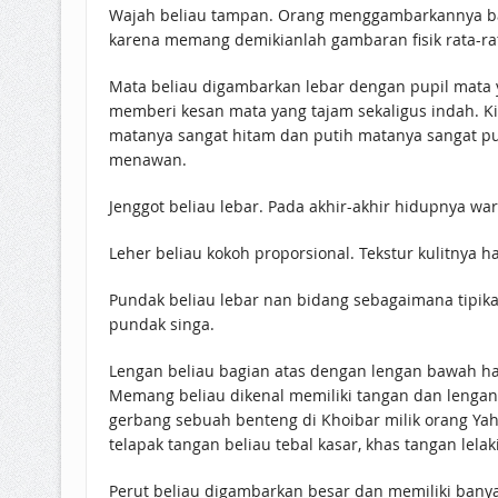
Wajah beliau tampan. Orang menggambarkannya bag
Mata beliau digambarkan lebar dengan pupil mata y
memberi kesan mata yang tajam sekaligus indah. Ki
matanya sangat hitam dan putih matanya sangat pu
menawan.
Jenggot beliau lebar. Pada akhir-akhir hidupnya wa
Leher beliau kokoh proporsional. Tekstur kulitnya h
Pundak beliau lebar nan bidang sebagaimana tipika
pundak singa.
Lengan beliau bagian atas dengan lengan bawah ham
Memang beliau dikenal memiliki tangan dan lengan
gerbang sebuah benteng di Khoibar milik orang Yahudi, saat Rasulullah ﷺ menyerang kota tersebut. Beliau mengangk
telapak tangan beliau tebal kasar, khas tangan lela
Perut beliau digambarkan besar dan memiliki banyak 