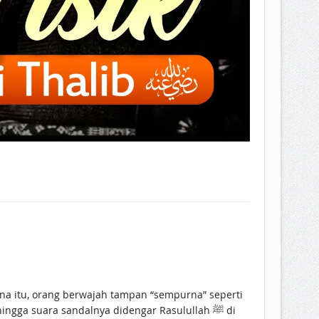
na itu, orang berwajah tampan “sempurna” seperti
ngga suara sandalnya didengar Rasulullah ﷺ di