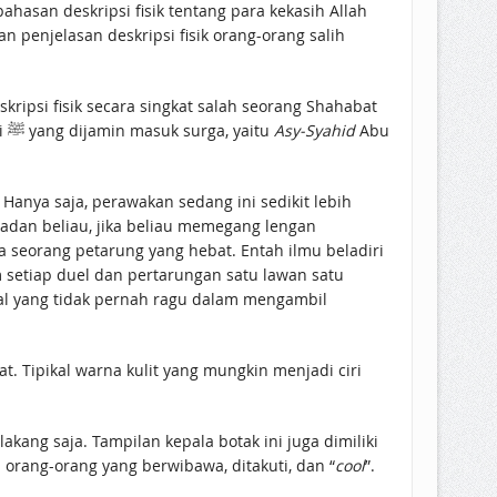
hasan deskripsi fisik tentang para kekasih Allah
n penjelasan deskripsi fisik orang-orang salih
ripsi fisik secara singkat salah seorang Shahabat
Nabi ﷺ, kekasih Allah, sepupu beliau sekaligus menantunya, khalifah rasyid keempat, salah satu dari 10 shahabat nabi ﷺ yang dijamin masuk surga, yaitu
Asy-Syahid
Abu
. Hanya saja, perawakan sedang ini sedikit lebih
adan beliau, jika beliau memegang lengan
 seorang petarung yang hebat. Entah ilmu beladiri
m setiap duel dan pertarungan satu lawan satu
ral yang tidak pernah ragu dalam mengambil
. Tipikal warna kulit yang mungkin menjadi ciri
kang saja. Tampilan kepala botak ini juga dimiliki
orang-orang yang berwibawa, ditakuti, dan “
cool
”.