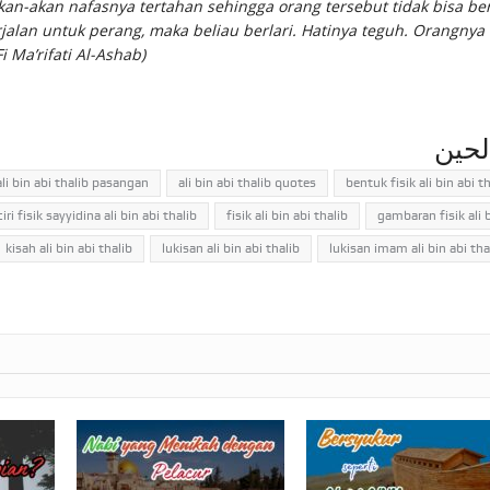
n-akan nafasnya tertahan sehingga orang tersebut tidak bisa be
erjalan untuk perang, maka beliau berlari. Hatinya teguh. Orangny
 Fi Ma’rifati Al-Ashab
)
لحين
ali bin abi thalib pasangan
ali bin abi thalib quotes
bentuk fisik ali bin abi th
ciri fisik sayyidina ali bin abi thalib
fisik ali bin abi thalib
gambaran fisik ali b
kisah ali bin abi thalib
lukisan ali bin abi thalib
lukisan imam ali bin abi tha