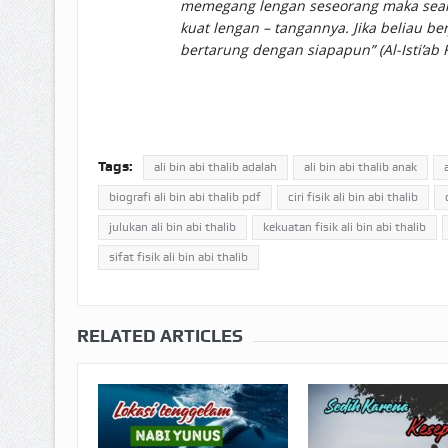
memegang lengan seseorang maka seaka
kuat lengan – tangannya. Jika beliau b
bertarung dengan siapapun” (
Al-Isti’ab
Tags:
ali bin abi thalib adalah
ali bin abi thalib anak
biografi ali bin abi thalib pdf
ciri fisik ali bin abi thalib
julukan ali bin abi thalib
kekuatan fisik ali bin abi thalib
sifat fisik ali bin abi thalib
RELATED ARTICLES