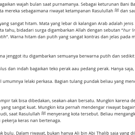
aikan wajah bulan saat purnamanya. Sebagai keturunan Bani Basy
karena memang demikianl
ang sangat hitam. Mata yang lebar di kalangan Arab adalah jenis
ta tahu, bidadari surga digambarkan Allah dengan sebutan “
hur ‘i
tih”. Warna hitam dan putih yang sangat kontras dan jelas pada
rna jenggot itu digambarkan semuanya berwarna putih dan sedikit 
alus dan indah bagaikan teko perak aau pedang perak. Hanya saja, l
l umumnya lelaki perkasa. Bagian tulang pundak beliau yang meno
pir tak bisa dibedakan, seakan-akan bersatu. Mungkin karena dem
 yang sangat kuat. Mungkin kita pernah mendengar riwayat baga
atnya sendirian tanpa bantuan siapapun. Kedua
ki pekerja keras nan bertenaga.
bulu. Dalam riwayat, bukan hanya Ali bin Abi Thalib saja yang dik