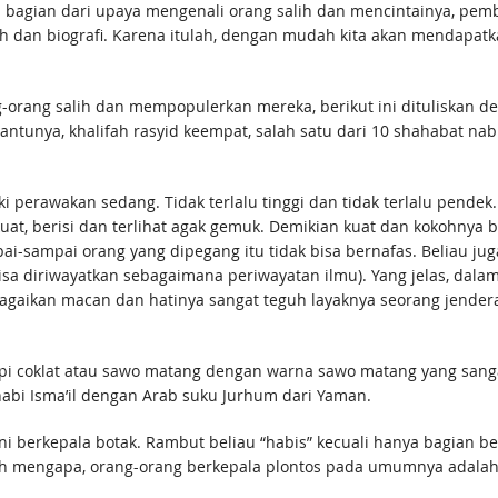
 bagian dari upaya mengenali orang salih dan mencintainya, pemba
oh dan biografi. Karena itulah, dengan mudah kita akan mendapatka
ang salih dan mempopulerkan mereka, berikut ini dituliskan desk
ki perawakan sedang. Tidak terlalu tinggi dan tidak terlalu pendek
t, berisi dan terlihat agak gemuk. Demikian kuat dan kokohnya b
-sampai orang yang dipegang itu tidak bisa bernafas. Beliau juga
 bisa diriwayatkan sebagaimana periwayatan ilmu). Yang jelas, dala
a bagaikan macan dan hatinya sangat teguh layaknya seorang jende
api coklat atau sawo matang dengan warna sawo matang yang sangat
bi Isma’il dengan Arab suku Jurhum dari Yaman.
 berkepala botak. Rambut beliau “habis” kecuali hanya bagian bela
ah mengapa, orang-orang berkepala plontos pada umumnya adalah 