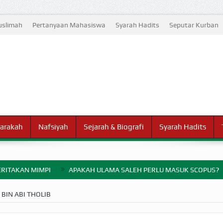
slimah
Pertanyaan Mahasiswa
Syarah Hadits
Seputar Kurban
arakah
Nafsiyah
Sejarah & Biografi
Syarah Hadits
RITAKAN MIMPI
APAKAH ULAMA SALEH PERLU MASUK SCOPUS?
ELANG PERANG BADAR
I BIN ABI THOLIB
AYARAN ZAKAT SEBELUM TIBA SAAT WAJIB?
HAKIKAT NIKMAT D