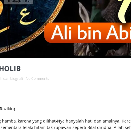
THOLIB
h dan biografi
No Comments
ozikin)
 hamba, karena yang dilihat-Nya hanyalah hati dan amalnya. Kare
mentara lelaki hitam tak rupawan seperti Bilal diridhai Allah sehi