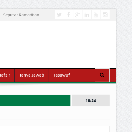
Seputar Ramadhan
Tafsir
Tanya Jawab
Tasawuf
19:24
I DUNIA!