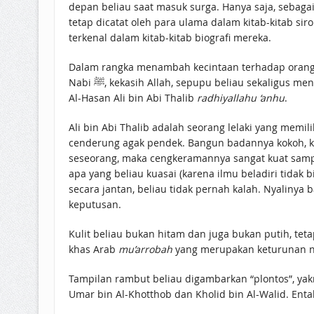
depan beliau saat masuk surga. Hanya saja, sebagai
tetap dicatat oleh para ulama dalam kitab-kitab sir
terkenal dalam kitab-kitab biografi mereka.
Dalam rangka menambah kecintaan terhadap orang-or
Al-Hasan Ali bin Abi Thalib
radhiyallahu ‘anhu
.
Ali bin Abi Thalib adalah seorang lelaki yang memili
cenderung agak pendek. Bangun badannya kokoh, kua
seseorang, maka cengkeramannya sangat kuat sampai
apa yang beliau kuasai (karena ilmu beladiri tidak
secara jantan, beliau tidak pernah kalah. Nyaliny
keputusan.
Kulit beliau bukan hitam dan juga bukan putih, tet
khas Arab
mu’arrobah
yang merupakan keturunan na
Tampilan rambut beliau digambarkan “plontos”, yakni
Umar bin Al-Khotthob dan Kholid bin Al-Walid. Ent