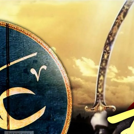
AKAT UANG?
UANG HARAM BISA MENJADI HALAL JIKA SEBAB K
’I
BAHASA CINTA KARENA ALLAH
HUKUM MEMBAYAR ZAKA
DA KERABAT SENDIRI