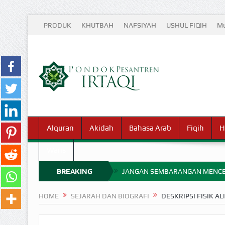
PRODUK
KHUTBAH
NAFSIYAH
USHUL FIQIH
Mu
Alquran
Akidah
Bahasa Arab
Fiqih
H
Waris
BREAKING
JANGAN SEMBARANGAN MENCE
MIMPI YANG DIABAIKAN MENJ
NEWS
HOME
SEJARAH DAN BIOGRAFI
DESKRIPSI FISIK AL
APA HUKUM MEMPERCEPAT PEMB