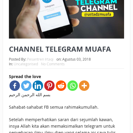
BAGAIMANA CARA MEMBAYAR ZAKAT UANG?
UANG HARAM BISA MENJADI HALAL JIKA SEBAB
KEPEMILIKANNYA BERUBAH
ISTIDLAL BATIL VS ISTIDLAL SYAR’I
CHANNEL TELEGRAM MUAFA
BAHASA CINTA KARENA ALLAH
Posted By:
Pesantren Irtaqi
on:
Agustus 03, 2018
In:
Uncategorised
No Comments
HUKUM MEMBAYAR ZAKAT DENGAN CARA MENGANGSUR
Spread the love
HUKUM MEMBAYAR ZAKAT KEPADA KERABAT SENDIRI
بسم الله الرحمن الرحيم
Sahabat-sahabat FB semua rahimakumullah.
Setelah memperhatikan saran dari sejumlah kawan,
insya Allah kita akan memaksimalkan telegram untuk
penyebaran ilmu-ilmu dien yang selama ini saya tulis