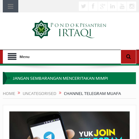
Menu
JANGAN SEMBARANGAN MENCERITAKAN MIMPI
APAKAH ULAMA SALEH PERLU MASUK SCOPUS?
HOME
UNCATEGORISED
CHANNEL TELEGRAM MUAFA
MIMPI YANG DIABAIKAN MENJELANG PERANG BADAR
APA HUKUM MEMPERCEPAT PEMBAYARAN ZAKAT
SEBELUM TIBA SAAT WAJIB?
HAKIKAT NIKMAT DI DUNIA!