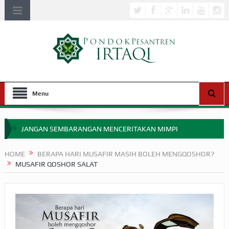
Menu
JANGAN SEMBARANGAN MENCERITAKAN MIMPI
APAKAH ULAMA SALEH PERLU MASUK SCOPUS?
HOME
BERAPA HARI MUSAFIR MASIH BOLEH MENGQOSHOR?
MUSAFIR QOSHOR SALAT
MIMPI YANG DIABAIKAN MENJELANG PERANG BADAR
APA HUKUM MEMPERCEPAT PEMBAYARAN ZAKAT
SEBELUM TIBA SAAT WAJIB?
HAKIKAT NIKMAT DI DUNIA!