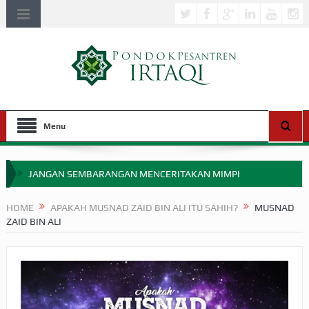
Menu
JANGAN SEMBARANGAN MENCERITAKAN MIMPI
APAKAH ULAMA SALEH PERLU MASUK SCOPUS?
HOME
APAKAH MUSNAD ZAID BIN ALI ITU SAHIH?
MUSNAD
ZAID BIN ALI
MIMPI YANG DIABAIKAN MENJELANG PERANG BADAR
APA HUKUM MEMPERCEPAT PEMBAYARAN ZAKAT
SEBELUM TIBA SAAT WAJIB?
HAKIKAT NIKMAT DI DUNIA!