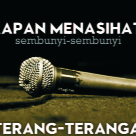
AKAT UANG?
UANG HARAM BISA MENJADI HALAL JIKA SEBAB K
’I
BAHASA CINTA KARENA ALLAH
HUKUM MEMBAYAR ZAKA
DA KERABAT SENDIRI