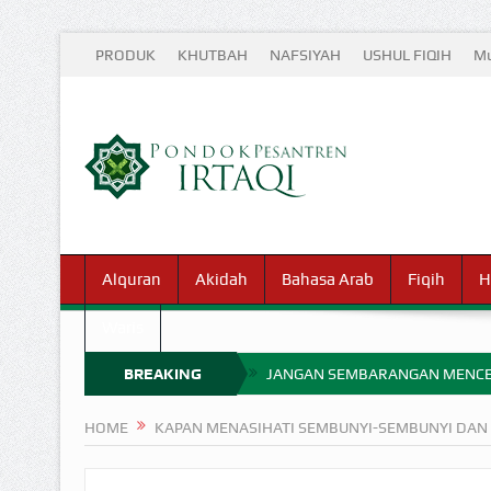
PRODUK
KHUTBAH
NAFSIYAH
USHUL FIQIH
Mu
Alquran
Akidah
Bahasa Arab
Fiqih
H
Waris
BREAKING
JANGAN SEMBARANGAN MENCE
MIMPI YANG DIABAIKAN MENJ
NEWS
HOME
KAPAN MENASIHATI SEMBUNYI-SEMBUNYI DAN
APA HUKUM MEMPERCEPAT PEMB