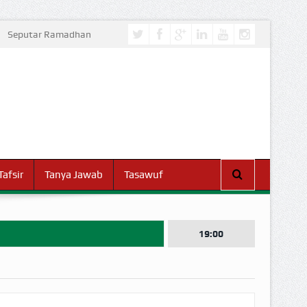
Seputar Ramadhan
Tafsir
Tanya Jawab
Tasawuf
19:00
I DUNIA!