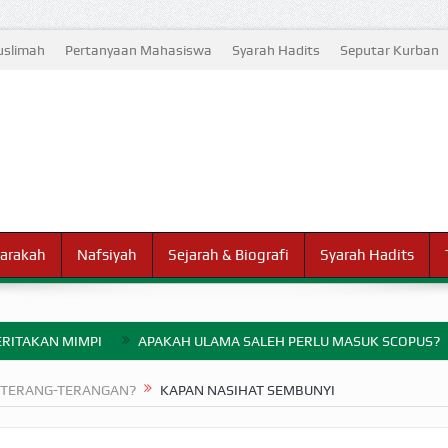
slimah
Pertanyaan Mahasiswa
Syarah Hadits
Seputar Kurban
arakah
Nafsiyah
Sejarah & Biografi
Syarah Hadits
RITAKAN MIMPI
APAKAH ULAMA SALEH PERLU MASUK SCOPUS?
ELANG PERANG BADAR
 TERANG-TERANGAN?
KAPAN NASIHAT SEMBUNYI
AYARAN ZAKAT SEBELUM TIBA SAAT WAJIB?
HAKIKAT NIKMAT D