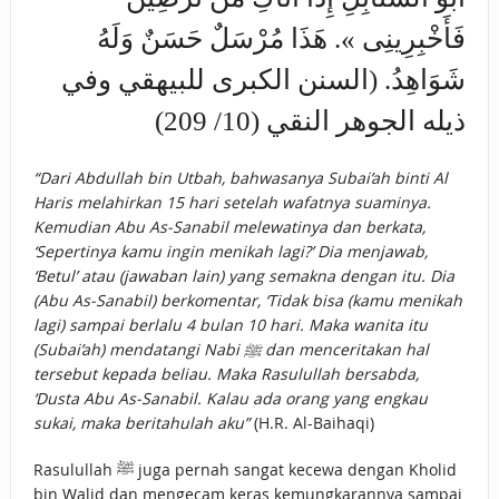
فَأَخْبِرِينِى ». هَذَا مُرْسَلٌ حَسَنٌ وَلَهُ
شَوَاهِدُ. (السنن الكبرى للبيهقي وفي
ذيله الجوهر النقي (10/ 209)
“Dari Abdullah bin Utbah, bahwasanya Subai’ah binti Al
Haris melahirkan 15 hari setelah wafatnya suaminya.
Kemudian Abu As-Sanabil melewatinya dan berkata,
‘Sepertinya kamu ingin menikah lagi?’ Dia menjawab,
‘Betul’ atau (jawaban lain) yang semakna dengan itu. Dia
(Abu As-Sanabil) berkomentar, ‘Tidak bisa (kamu menikah
lagi) sampai berlalu 4 bulan 10 hari. Maka wanita itu
(Subai’ah) mendatangi Nabi ﷺ dan menceritakan hal
tersebut kepada beliau. Maka Rasulullah bersabda,
‘Dusta Abu As-Sanabil. Kalau ada orang yang engkau
sukai, maka beritahulah aku”
(H.R. Al-Baihaqi)
Rasulullah ﷺ juga pernah sangat kecewa dengan Kholid
bin Walid dan mengecam keras kemungkarannya sampai