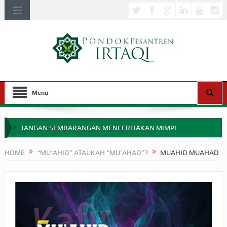
Menu
JANGAN SEMBARANGAN MENCERITAKAN MIMPI
APAKAH ULAMA SALEH PERLU MASUK SCOPUS?
HOME
“MU’AHID” ATAUKAH “MU’AHAD”?
MUAHID MUAHAD
MIMPI YANG DIABAIKAN MENJELANG PERANG BADAR
APA HUKUM MEMPERCEPAT PEMBAYARAN ZAKAT
SEBELUM TIBA SAAT WAJIB?
HAKIKAT NIKMAT DI DUNIA!