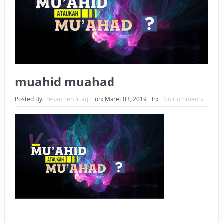
BAGAIMANA CARA MEMBAYAR ZAKAT UANG?
UANG HARAM BISA MENJADI HALAL JIKA SEBAB
KEPEMILIKANNYA BERUBAH
ISTIDLAL BATIL VS ISTIDLAL SYAR’I
muahid muahad
BAHASA CINTA KARENA ALLAH
Posted By:
Pesantren Irtaqi
on:
Maret 03, 2019
In:
No Comments
HUKUM MEMBAYAR ZAKAT DENGAN CARA MENGANGSUR
HUKUM MEMBAYAR ZAKAT KEPADA KERABAT SENDIRI