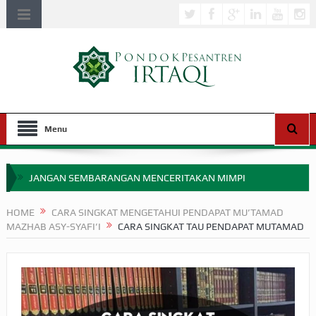
Menu
JANGAN SEMBARANGAN MENCERITAKAN MIMPI
APAKAH ULAMA SALEH PERLU MASUK SCOPUS?
HOME
CARA SINGKAT MENGETAHUI PENDAPAT MU’TAMAD
MAZHAB ASY-SYAFI’I
CARA SINGKAT TAU PENDAPAT MUTAMAD
MIMPI YANG DIABAIKAN MENJELANG PERANG BADAR
APA HUKUM MEMPERCEPAT PEMBAYARAN ZAKAT
SEBELUM TIBA SAAT WAJIB?
HAKIKAT NIKMAT DI DUNIA!