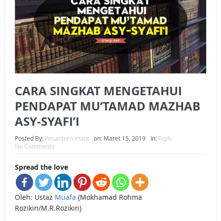
BAGAIMANA CARA MEMBAYAR ZAKAT UANG?
UANG HARAM BISA MENJADI HALAL JIKA SEBAB
KEPEMILIKANNYA BERUBAH
ISTIDLAL BATIL VS ISTIDLAL SYAR’I
CARA SINGKAT MENGETAHUI
BAHASA CINTA KARENA ALLAH
PENDAPAT MU’TAMAD MAZHAB
HUKUM MEMBAYAR ZAKAT DENGAN CARA MENGANGSUR
ASY-SYAFI’I
HUKUM MEMBAYAR ZAKAT KEPADA KERABAT SENDIRI
Posted By:
Pesantren Irtaqi
on:
Maret 15, 2019
In:
Fiqih
No Comments
Spread the love
Oleh: Ustaz
Muafa
(Mokhamad Rohma
Rozikin/M.R.Rozikin)