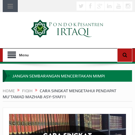
Menu
JANGAN SEMBARANGAN MENCERITAKAN MIMPI
APAKAH ULAMA SALEH PERLU MASUK SCOPUS?
HOME
FIQIH
CARA SINGKAT MENGETAHUI PENDAPAT
MU’TAMAD MAZHAB ASY-SYAFI’I
MIMPI YANG DIABAIKAN MENJELANG PERANG BADAR
APA HUKUM MEMPERCEPAT PEMBAYARAN ZAKAT
SEBELUM TIBA SAAT WAJIB?
HAKIKAT NIKMAT DI DUNIA!