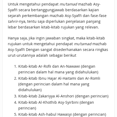
Untuk mengetahui pendapat
mu’tamad
mazhab Asy-
Syafi’i secara bertanggungjawab berdasarkan kajian
sejarah perkembangan mazhab Asy-Syafi’i dan fase-fase
tahrir
-nya, tentu saja diperlukan penjelasan panjang
lebar berdasarkan kitab-kitab rujukan yang relevan.
Hanya saja, jika ingin jawaban singkat, maka kitab-kitab
rujukan untuk mengetahui pendapat
mu’tamad
mazhab
Asy-Syafi’i Dengan sangat disederhanakan secara ringkas
urut-urutannya adalah sebagai berikut
Kitab-kitab Ar-Rofii dan An-Nawawi (dengan
perincian dalam hal mana yang didahulukan)
Kitab-kitab Ibnu Hajar Al-Haitami dan Ar-Romli
(dengan perincian dalam hal mana yang
didahulukan)
Kitab-kitab Zakariyya Al-Anshori (dengan perincian)
Kitab-kitab Al-Khothib Asy-Syirbini (dengan
perincian)
Kitab-kitab Ash-habul Hawasyi (dengan perincian)