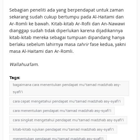
Sebagian peneliti ada yang berpendapat untuk zaman
sekarang sudah cukup bertumpu pada Al-Haitami dan
Ar-Romli ke bawah. Kitab-kitab Ar-Rofii dan An-Nawawi
dianggap sudah tidak diperlukan karena dijadikannya
kitab-kitab mereka sebagai tumpuan dipandang hanya
berlaku sebelum lahirnya masa
tahrir
fase kedua, yakni
masa Al-Haitami dan Ar-Romli.
Wallahua’lam
.
Tags:
bagaimana cara menentukan pendapat mu'tamad madzhab asy-
syafi'i
cara cepat mengetahui pendapat mu'tamad madzhab asy-syafi'i
cara menentukan pendapat mu'tamad madzhab asy-syafi'i
cara singkat mengetahui pendapat mu'tamad madzhab asy-syafi'i
kitab-kitab rujukan pendapat mu’tamad madzhab asy-syafi'i
menentukan pendapat mu'tamad madzhab asy-syafi'i