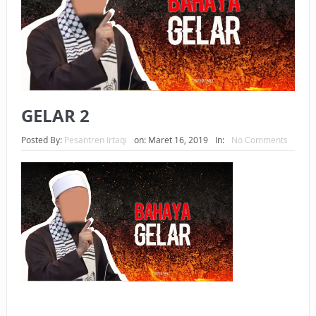
BAGAIMANA CARA MEMBAYAR ZAKAT UANG?
UANG HARAM BISA MENJADI HALAL JIKA SEBAB
KEPEMILIKANNYA BERUBAH
ISTIDLAL BATIL VS ISTIDLAL SYAR’I
GELAR 2
BAHASA CINTA KARENA ALLAH
Posted By:
Pesantren Irtaqi
on:
Maret 16, 2019
In:
No Comments
HUKUM MEMBAYAR ZAKAT DENGAN CARA MENGANGSUR
HUKUM MEMBAYAR ZAKAT KEPADA KERABAT SENDIRI