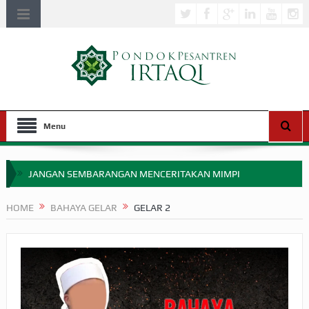
Menu
JANGAN SEMBARANGAN MENCERITAKAN MIMPI
APAKAH ULAMA SALEH PERLU MASUK SCOPUS?
HOME
BAHAYA GELAR
GELAR 2
MIMPI YANG DIABAIKAN MENJELANG PERANG BADAR
APA HUKUM MEMPERCEPAT PEMBAYARAN ZAKAT
SEBELUM TIBA SAAT WAJIB?
HAKIKAT NIKMAT DI DUNIA!