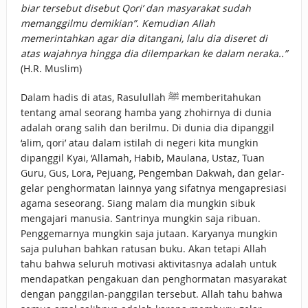
biar tersebut disebut Qori’ dan masyarakat sudah
memanggilmu demikian”. Kemudian Allah
memerintahkan agar dia ditangani, lalu dia diseret di
atas wajahnya hingga dia dilemparkan ke dalam neraka..”
(H.R. Muslim)
Dalam hadis di atas, Rasulullah ﷺ memberitahukan
tentang amal seorang hamba yang zhohirnya di dunia
adalah orang salih dan berilmu. Di dunia dia dipanggil
‘alim, qori’ atau dalam istilah di negeri kita mungkin
dipanggil Kyai, ‘Allamah, Habib, Maulana, Ustaz, Tuan
Guru, Gus, Lora, Pejuang, Pengemban Dakwah, dan gelar-
gelar penghormatan lainnya yang sifatnya mengapresiasi
agama seseorang. Siang malam dia mungkin sibuk
mengajari manusia. Santrinya mungkin saja ribuan.
Penggemarnya mungkin saja jutaan. Karyanya mungkin
saja puluhan bahkan ratusan buku. Akan tetapi Allah
tahu bahwa seluruh motivasi aktivitasnya adalah untuk
mendapatkan pengakuan dan penghormatan masyarakat
dengan panggilan-panggilan tersebut. Allah tahu bahwa