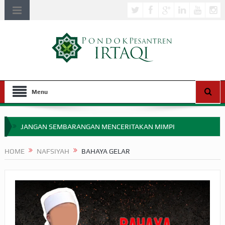
Menu
JANGAN SEMBARANGAN MENCERITAKAN MIMPI
APAKAH ULAMA SALEH PERLU MASUK SCOPUS?
HOME
NAFSIYAH
BAHAYA GELAR
MIMPI YANG DIABAIKAN MENJELANG PERANG BADAR
APA HUKUM MEMPERCEPAT PEMBAYARAN ZAKAT
SEBELUM TIBA SAAT WAJIB?
HAKIKAT NIKMAT DI DUNIA!