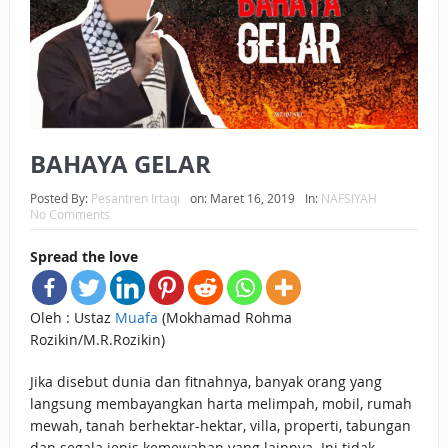
BAGAIMANA CARA MEMBAYAR ZAKAT UANG?
UANG HARAM BISA MENJADI HALAL JIKA SEBAB
KEPEMILIKANNYA BERUBAH
ISTIDLAL BATIL VS ISTIDLAL SYAR’I
BAHAYA GELAR
BAHASA CINTA KARENA ALLAH
Posted By:
Pesantren Irtaqi
on:
Maret 16, 2019
In:
NAFSIYAH
No Comments
HUKUM MEMBAYAR ZAKAT DENGAN CARA MENGANGSUR
Spread the love
HUKUM MEMBAYAR ZAKAT KEPADA KERABAT SENDIRI
Oleh : Ustaz
Muafa
(Mokhamad Rohma
Rozikin/M.R.Rozikin)
Jika disebut dunia dan fitnahnya, banyak orang yang
langsung membayangkan harta melimpah, mobil, rumah
mewah, tanah berhektar-hektar, villa, properti, tabungan
dan segala jenis kemewahan yang lainnya. Ini tidak