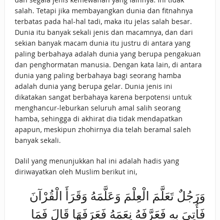
salah. Tetapi jika membayangkan dunia dan fitnahnya
terbatas pada hal-hal tadi, maka itu jelas salah besar.
Dunia itu banyak sekali jenis dan macamnya, dan dari
sekian banyak macam dunia itu justru di antara yang
paling berbahaya adalah dunia yang berupa pengakuan
dan penghormatan manusia. Dengan kata lain, di antara
dunia yang paling berbahaya bagi seorang hamba
adalah dunia yang berupa gelar. Dunia jenis ini
dikatakan sangat berbahaya karena berpotensi untuk
menghancur-leburkan seluruh amal salih seorang
hamba, sehingga di akhirat dia tidak mendapatkan
apapun, meskipun zhohirnya dia telah beramal saleh
banyak sekali.
Dalil yang menunjukkan hal ini adalah hadis yang
diriwayatkan oleh Muslim berikut ini,
وَرَجُلٌ تَعَلَّمَ الْعِلْمَ وَعَلَّمَهُ وَقَرَأَ الْقُرْآنَ
فَأُتِيَ بِهِ فَعَرَّفَهُ نِعَمَهُ فَعَرَفَهَا قَالَ فَمَا