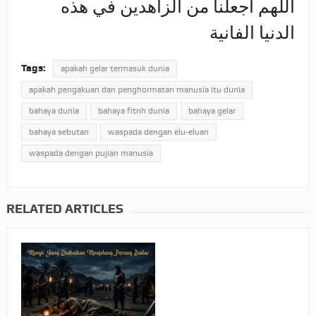
اللهم اجعلنا من الزاهدين في هذه
الدنيا الفانية
Tags:
apakah gelar termasuk dunia
apakah pengakuan dan penghormatan manusia itu dunia
bahaya dunia
bahaya fitnh dunia
bahaya gelar
bahaya sebutan
waspada dengan elu-eluan
waspada dengan pujian manusia
RELATED ARTICLES