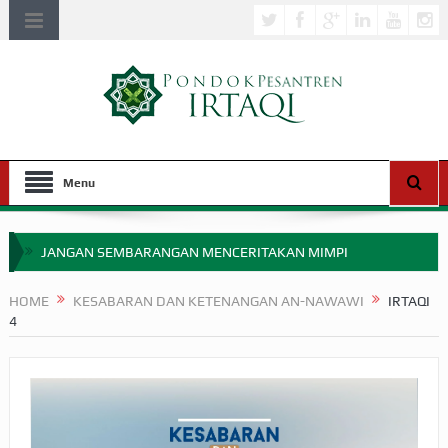
Menu
JANGAN SEMBARANGAN MENCERITAKAN MIMPI
APAKAH ULAMA SALEH PERLU MASUK SCOPUS?
HOME
KESABARAN DAN KETENANGAN AN-NAWAWI
IRTAQI
4
MIMPI YANG DIABAIKAN MENJELANG PERANG BADAR
APA HUKUM MEMPERCEPAT PEMBAYARAN ZAKAT
SEBELUM TIBA SAAT WAJIB?
HAKIKAT NIKMAT DI DUNIA!