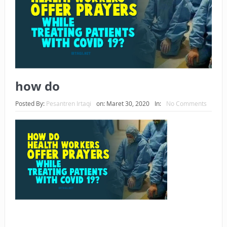
BAGAIMANA CARA MEMBAYAR ZAKAT UANG?
UANG HARAM BISA MENJADI HALAL JIKA SEBAB
KEPEMILIKANNYA BERUBAH
ISTIDLAL BATIL VS ISTIDLAL SYAR’I
how do
BAHASA CINTA KARENA ALLAH
Posted By:
Pesantren Irtaqi
on:
Maret 30, 2020
In:
No Comments
HUKUM MEMBAYAR ZAKAT DENGAN CARA MENGANGSUR
HUKUM MEMBAYAR ZAKAT KEPADA KERABAT SENDIRI