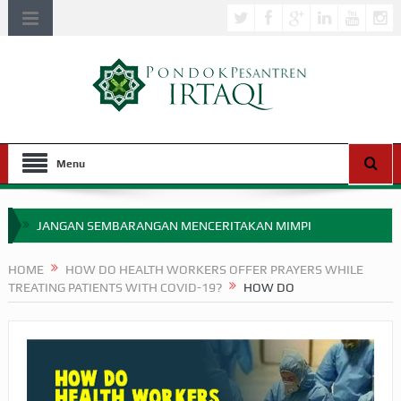
Menu
JANGAN SEMBARANGAN MENCERITAKAN MIMPI
APAKAH ULAMA SALEH PERLU MASUK SCOPUS?
HOME
HOW DO HEALTH WORKERS OFFER PRAYERS WHILE
TREATING PATIENTS WITH COVID-19?
HOW DO
MIMPI YANG DIABAIKAN MENJELANG PERANG BADAR
APA HUKUM MEMPERCEPAT PEMBAYARAN ZAKAT
SEBELUM TIBA SAAT WAJIB?
HAKIKAT NIKMAT DI DUNIA!