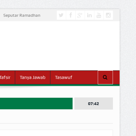
Seputar Ramadhan
Tafsir
Tanya Jawab
Tasawuf
07:42
I DUNIA!