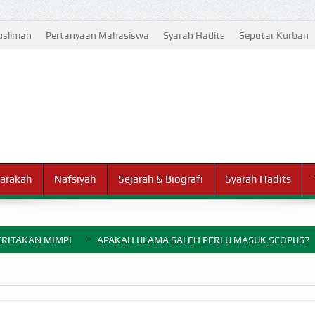
slimah
Pertanyaan Mahasiswa
Syarah Hadits
Seputar Kurban
arakah
Nafsiyah
Sejarah & Biografi
Syarah Hadits
RITAKAN MIMPI
APAKAH ULAMA SALEH PERLU MASUK SCOPUS?
ELANG PERANG BADAR
AYARAN ZAKAT SEBELUM TIBA SAAT WAJIB?
HAKIKAT NIKMAT D