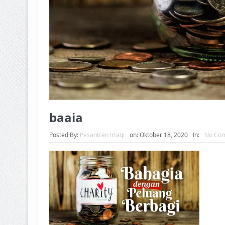
baaia
Posted By:
Pesantren Irtaqi
on:
Oktober 18, 2020
In:
No Co