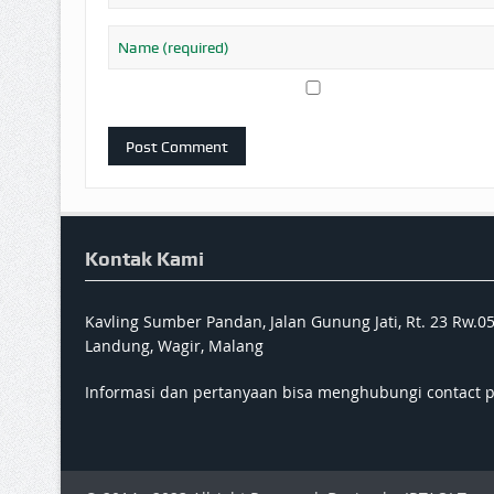
Kontak Kami
Kavling Sumber Pandan, Jalan Gunung Jati, Rt. 23 Rw.0
Landung, Wagir, Malang
Informasi dan pertanyaan bisa menghubungi contact 