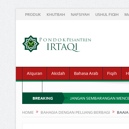
PRODUK
KHUTBAH
NAFSIYAH
USHUL FIQIH
Mu
Alquran
Akidah
Bahasa Arab
Fiqih
H
Waris
BREAKING
JANGAN SEMBARANGAN MENCE
MIMPI YANG DIABAIKAN MENJ
NEWS
HOME
BAHAGIA DENGAN PELUANG BERBAGI
BAAIA
APA HUKUM MEMPERCEPAT PEMB