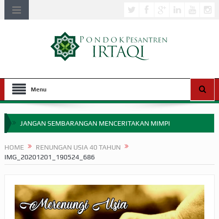
Menu
JANGAN SEMBARANGAN MENCERITAKAN MIMPI
APAKAH ULAMA SALEH PERLU MASUK SCOPUS?
HOME
RENUNGAN USIA 40 TAHUN
IMG_20201201_190524_686
MIMPI YANG DIABAIKAN MENJELANG PERANG BADAR
APA HUKUM MEMPERCEPAT PEMBAYARAN ZAKAT
SEBELUM TIBA SAAT WAJIB?
HAKIKAT NIKMAT DI DUNIA!