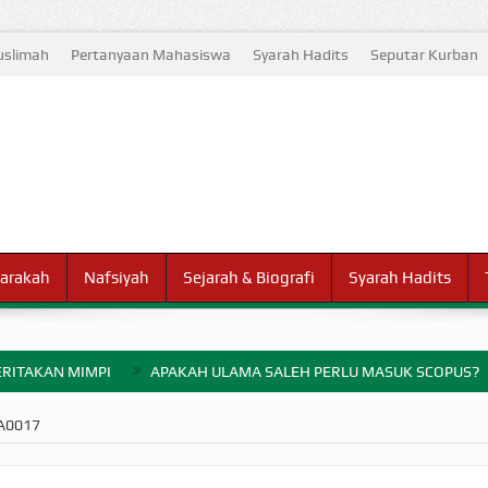
slimah
Pertanyaan Mahasiswa
Syarah Hadits
Seputar Kurban
arakah
Nafsiyah
Sejarah & Biografi
Syarah Hadits
RITAKAN MIMPI
APAKAH ULAMA SALEH PERLU MASUK SCOPUS?
ELANG PERANG BADAR
A0017
AYARAN ZAKAT SEBELUM TIBA SAAT WAJIB?
HAKIKAT NIKMAT D