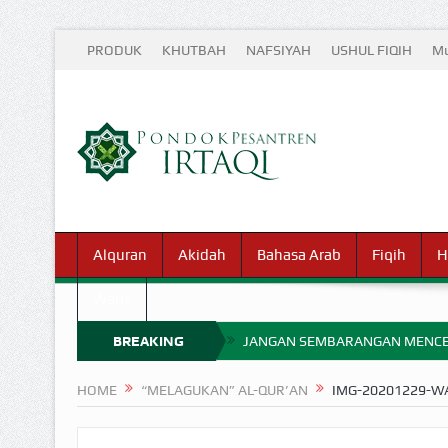
PRODUK
KHUTBAH
NAFSIYAH
USHUL FIQIH
Mu
Alquran
Akidah
Bahasa Arab
Fiqih
H
Waris
BREAKING
JANGAN SEMBARANGAN MENCE
MIMPI YANG DIABAIKAN MENJ
NEWS
HOME
“MELAGUKAN” AL-QUR’AN
IMG-20201229-W
APA HUKUM MEMPERCEPAT PEMB