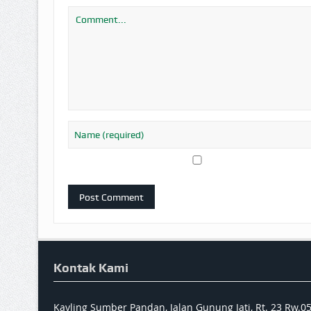
Kontak Kami
Kavling Sumber Pandan, Jalan Gunung Jati, Rt. 23 Rw.0