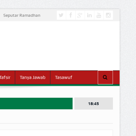
Seputar Ramadhan
Tafsir
Tanya Jawab
Tasawuf
18:45
I DUNIA!