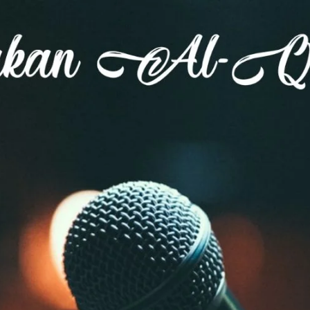
AKAT UANG?
UANG HARAM BISA MENJADI HALAL JIKA SEBAB K
’I
BAHASA CINTA KARENA ALLAH
HUKUM MEMBAYAR ZAKA
DA KERABAT SENDIRI