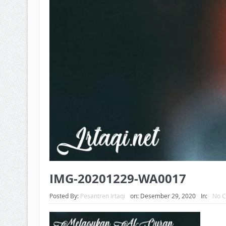
IMG-20201229-WA0017
Posted By:
Pesantren Irtaqi
on:
Desember 29, 2020
In:
No 