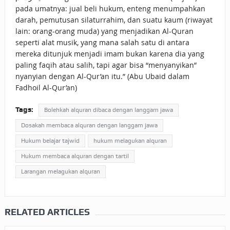
pada umatnya: jual beli hukum, enteng menumpahkan
darah, pemutusan silaturrahim, dan suatu kaum (riwayat
lain: orang-orang muda) yang menjadikan Al-Quran
seperti alat musik, yang mana salah satu di antara
mereka ditunjuk menjadi imam bukan karena dia yang
paling faqih atau salih, tapi agar bisa “menyanyikan”
nyanyian dengan Al-Qur’an itu.” (Abu Ubaid dalam
Fadhoil Al-Qur’an)
Tags:
Bolehkah alquran dibaca dengan langgam jawa
Dosakah membaca alquran dengan langgam jawa
Hukum belajar tajwid
hukum melagukan alquran
Hukum membaca alquran dengan tartil
Larangan melagukan alquran
RELATED ARTICLES