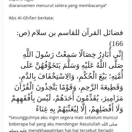
diaransemen menurut selera yang membacanya”
‘Abs Al-Ghifari berkata:
فضائل القرآن للقاسم بن سلام (ص:
166)
إِنِّي أُبَادِرُ خِصَالًا سَمِعْتُ رَسُولَ اللَّهِ
صَلَّى اللَّهُ عَلَيْهِ وَسَلَّمَ يَتَخَوَّفُهُنَّ عَلَى
أُمَّتِهِ؛ بَيْعَ الْحُكْمِ، وَالِاسْتِخْفَافَ بِالدَّمِ،
وَقَطِيعَةَ الرَّحِمِ، وَقَوْمًا يَتَّخِذُونَ الْقُرْآنَ
مَزَامِيرَ، يُقَدِّمُونَ أَحَدَهُمْ، لَيْسَ بِأَفْقَهِهِمْ
وَلَا أَفْضَلِهِمْ، إِلَّا لِيُغَنِّيَهُمْ بِهِ غِنَاءً
“Sesungguhnya aku ingin segera mati sebelum muncul
beberapa hal yang aku mendengar Rasulullah صلى الله
عليه وسلم mengkhawatirkan hal-hal tersebut (terjadi)