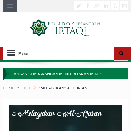
Menu
JANGAN SEMBARANGAN MENCERITAKAN MIMPI
APAKAH ULAMA SALEH PERLU MASUK SCOPUS?
HOME
FIQIH
“MELAGUKAN” AL-QUR’AN
MIMPI YANG DIABAIKAN MENJELANG PERANG BADAR
APA HUKUM MEMPERCEPAT PEMBAYARAN ZAKAT
SEBELUM TIBA SAAT WAJIB?
HAKIKAT NIKMAT DI DUNIA!