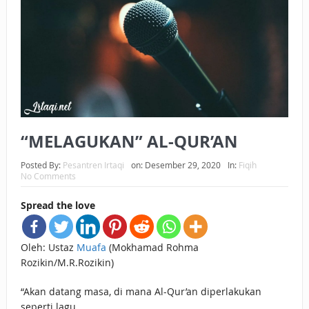
BAGAIMANA CARA MEMBAYAR ZAKAT UANG?
UANG HARAM BISA MENJADI HALAL JIKA SEBAB
KEPEMILIKANNYA BERUBAH
ISTIDLAL BATIL VS ISTIDLAL SYAR’I
BAHASA CINTA KARENA ALLAH
“MELAGUKAN” AL-QUR’AN
HUKUM MEMBAYAR ZAKAT DENGAN CARA MENGANGSUR
Posted By:
Pesantren Irtaqi
on:
Desember 29, 2020
In:
Fiqih
No Comments
HUKUM MEMBAYAR ZAKAT KEPADA KERABAT SENDIRI
Spread the love
Oleh: Ustaz
Muafa
(Mokhamad Rohma
Rozikin/M.R.Rozikin)
“Akan datang masa, di mana Al-Qur’an diperlakukan
seperti lagu,