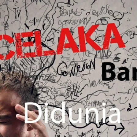
AKAT UANG?
UANG HARAM BISA MENJADI HALAL JIKA SEBAB K
’I
BAHASA CINTA KARENA ALLAH
HUKUM MEMBAYAR ZAKA
DA KERABAT SENDIRI