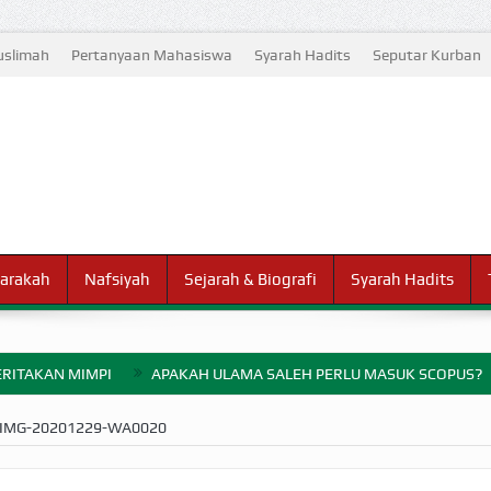
slimah
Pertanyaan Mahasiswa
Syarah Hadits
Seputar Kurban
arakah
Nafsiyah
Sejarah & Biografi
Syarah Hadits
RITAKAN MIMPI
APAKAH ULAMA SALEH PERLU MASUK SCOPUS?
ELANG PERANG BADAR
IMG-20201229-WA0020
AYARAN ZAKAT SEBELUM TIBA SAAT WAJIB?
HAKIKAT NIKMAT D