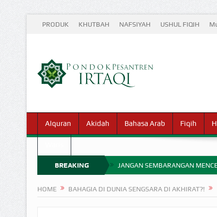
PRODUK
KHUTBAH
NAFSIYAH
USHUL FIQIH
Mu
Alquran
Akidah
Bahasa Arab
Fiqih
H
Waris
BREAKING
JANGAN SEMBARANGAN MENCE
MIMPI YANG DIABAIKAN MENJ
NEWS
HOME
BAHAGIA DI DUNIA SENGSARA DI AKHIRAT?!
APA HUKUM MEMPERCEPAT PEMB