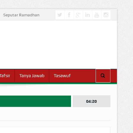
Seputar Ramadhan
Tafsir
Tanya Jawab
Tasawuf
04:20
I DUNIA!