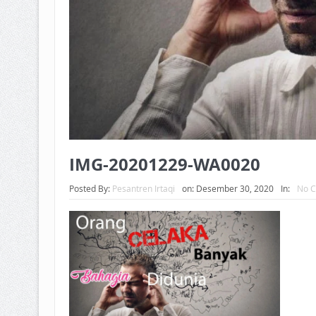
IMG-20201229-WA0020
Posted By:
Pesantren Irtaqi
on:
Desember 30, 2020
In:
No 