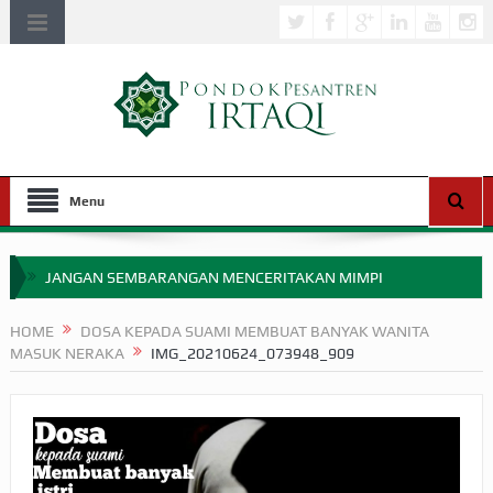
Menu
JANGAN SEMBARANGAN MENCERITAKAN MIMPI
APAKAH ULAMA SALEH PERLU MASUK SCOPUS?
HOME
DOSA KEPADA SUAMI MEMBUAT BANYAK WANITA
MASUK NERAKA
IMG_20210624_073948_909
MIMPI YANG DIABAIKAN MENJELANG PERANG BADAR
APA HUKUM MEMPERCEPAT PEMBAYARAN ZAKAT
SEBELUM TIBA SAAT WAJIB?
HAKIKAT NIKMAT DI DUNIA!