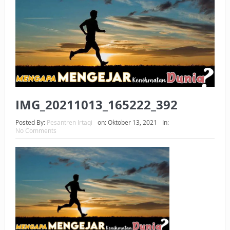
BAGAIMANA CARA MEMBAYAR ZAKAT UANG?
UANG HARAM BISA MENJADI HALAL JIKA SEBAB
KEPEMILIKANNYA BERUBAH
ISTIDLAL BATIL VS ISTIDLAL SYAR’I
BAHASA CINTA KARENA ALLAH
IMG_20211013_165222_392
HUKUM MEMBAYAR ZAKAT DENGAN CARA MENGANGSUR
Posted By:
Pesantren Irtaqi
on:
Oktober 13, 2021
In:
No Comments
HUKUM MEMBAYAR ZAKAT KEPADA KERABAT SENDIRI