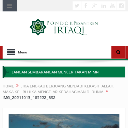
Menu
JANGAN SEMBARANGAN MENCERITAKAN MIMPI
APAKAH ULAMA SALEH PERLU MASUK SCOPUS?
HOME
JIKA ENGKAU BERJUANG MENJADI KEKASIH ALLAH,
MAKA KELIRU JIKA MENGEJAR KEBAHAGIAAN DI DUNIA
MIMPI YANG DIABAIKAN MENJELANG PERANG BADAR
IMG_20211013_165222_392
APA HUKUM MEMPERCEPAT PEMBAYARAN ZAKAT
SEBELUM TIBA SAAT WAJIB?
HAKIKAT NIKMAT DI DUNIA!