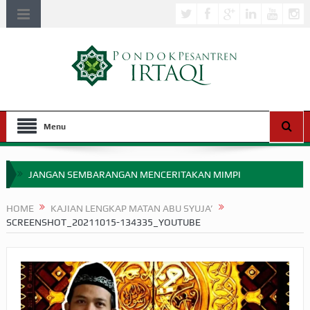
Menu
JANGAN SEMBARANGAN MENCERITAKAN MIMPI
APAKAH ULAMA SALEH PERLU MASUK SCOPUS?
HOME
KAJIAN LENGKAP MATAN ABU SYUJA’
SCREENSHOT_20211015-134335_YOUTUBE
MIMPI YANG DIABAIKAN MENJELANG PERANG BADAR
APA HUKUM MEMPERCEPAT PEMBAYARAN ZAKAT
SEBELUM TIBA SAAT WAJIB?
HAKIKAT NIKMAT DI DUNIA!