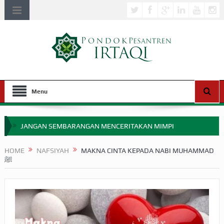
Menu
JANGAN SEMBARANGAN MENCERITAKAN MIMPI
APAKAH ULAMA SALEH PERLU MASUK SCOPUS?
HOME
NAFSIYAH
MAKNA CINTA KEPADA NABI MUHAMMAD
ﷺ
MIMPI YANG DIABAIKAN MENJELANG PERANG BADAR
APA HUKUM MEMPERCEPAT PEMBAYARAN ZAKAT
SEBELUM TIBA SAAT WAJIB?
HAKIKAT NIKMAT DI DUNIA!