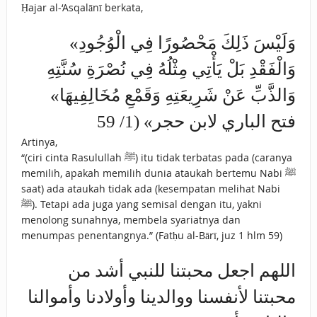
Ḥajar al-‘Asqalānī berkata,
«وَلَيْسَ ذَلِكَ مَحْصُورًا فِي الْوُجُودِ
وَالْفَقْدِ بَلْ يَأْتِي مِثْلُهُ فِي نُصْرَةِ سُنَّتِهِ
وَالذَّبِّ عَنْ شَرِيعَتِهِ وَقَمْعِ مُخَالِفِيهَا»
فتح الباري لابن حجر» (1/ 59
Artinya,
“(ciri cinta Rasulullah ﷺ) itu tidak terbatas pada (caranya
memilih, apakah memilih dunia ataukah bertemu Nabi ﷺ
saat) ada ataukah tidak ada (kesempatan melihat Nabi
ﷺ). Tetapi ada juga yang semisal dengan itu, yakni
menolong sunahnya, membela syariatnya dan
menumpas penentangnya.” (Fatḥu al-Bārī, juz 1 hlm 59)
اللهم اجعل محبتنا للنبي أشد من
محبتنا لأنفسنا ووالدينا وأولادنا وأموالنا