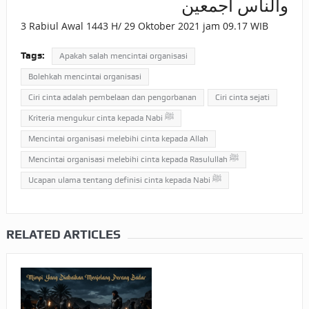
والناس أجمعين
3 Rabiul Awal 1443 H/ 29 Oktober 2021 jam 09.17 WIB
Tags:
Apakah salah mencintai organisasi
Bolehkah mencintai organisasi
Ciri cinta adalah pembelaan dan pengorbanan
Ciri cinta sejati
Kriteria mengukur cinta kepada Nabi ﷺ
Mencintai organisasi melebihi cinta kepada Allah
Mencintai organisasi melebihi cinta kepada Rasulullah ﷺ
Ucapan ulama tentang definisi cinta kepada Nabi ﷺ
RELATED ARTICLES