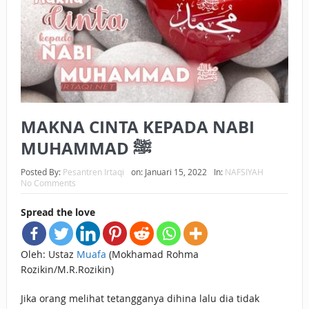
BAGAIMANA CARA MEMBAYAR ZAKAT UANG?
UANG HARAM BISA MENJADI HALAL JIKA SEBAB
KEPEMILIKANNYA BERUBAH
ISTIDLAL BATIL VS ISTIDLAL SYAR’I
MAKNA CINTA KEPADA NABI
BAHASA CINTA KARENA ALLAH
MUHAMMAD ﷺ
HUKUM MEMBAYAR ZAKAT DENGAN CARA MENGANGSUR
Posted By:
Pesantren Irtaqi
on:
Januari 15, 2022
In:
NAFSIYAH
HUKUM MEMBAYAR ZAKAT KEPADA KERABAT SENDIRI
No Comments
Spread the love
Oleh: Ustaz
Muafa
(Mokhamad Rohma
Rozikin/M.R.Rozikin)
Jika orang melihat tetangganya dihina lalu dia tidak