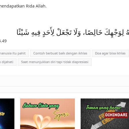
endapatkan Rida Allah.
ْهُ لِوَجْهِكَ خَالِصًا، وَلَا تَجْعَلْ لِأَحَدٍ فِيهِ شَيْئًا
5.49
anusia itu pahit
Contoh berbuat baik dengan ikhlas
Doa agar bisa ikhlas
 dijahati
Saat menunjukkan diri tapi tidak diapresiasi