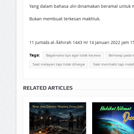
Yang dalam bahasa
din
dinamakan beramal untuk m
Bukan membuat terkesan makhluk.
11 Jumādā al-Ākhirah 1443 H/ 14 Januari 2022 jam 1
Tags:
Bagaimana tips agar tidak kecewa
Berharap pada m
Saat melayani tapi tidak dihargai
Saat membaiki tapi malah
RELATED ARTICLES