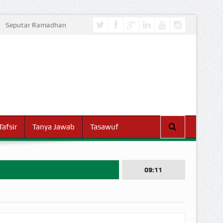
Seputar Ramadhan
Tafsir
Tanya Jawab
Tasawuf
09:11
I DUNIA!