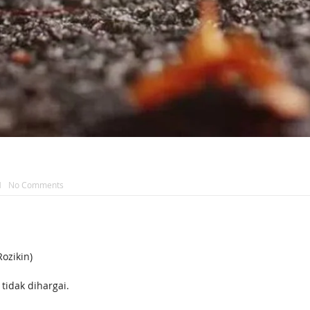
H
No Comments
ozikin)
tidak dihargai.