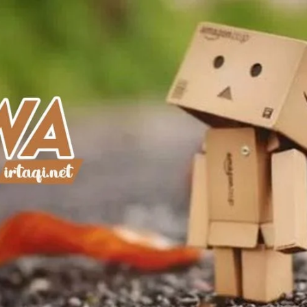
AKAT UANG?
UANG HARAM BISA MENJADI HALAL JIKA SEBAB K
’I
BAHASA CINTA KARENA ALLAH
HUKUM MEMBAYAR ZAKA
DA KERABAT SENDIRI