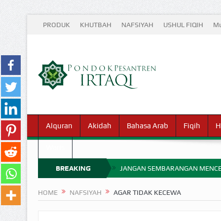
PRODUK
KHUTBAH
NAFSIYAH
USHUL FIQIH
Mu
Alquran
Akidah
Bahasa Arab
Fiqih
H
Waris
BREAKING
JANGAN SEMBARANGAN MENCE
MIMPI YANG DIABAIKAN MENJ
NEWS
HOME
NAFSIYAH
AGAR TIDAK KECEWA
APA HUKUM MEMPERCEPAT PEMB