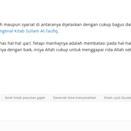
 syariat di antaranya dijelaskan dengan cukup bagus dalam kitab Sullam al-T
genal Kitab Sullam At-Taufiq
.
has hal-hal
qaṭ‘i
. Tetapi manhajnya adalah membatasi pada hal-ha
ya dengan baik, insya Allah cukup untuk menggapai rida Allah s
Ibrah kisah pasukan gajah
Karamah bisa menyesatkan
Kisah ujub Qurai