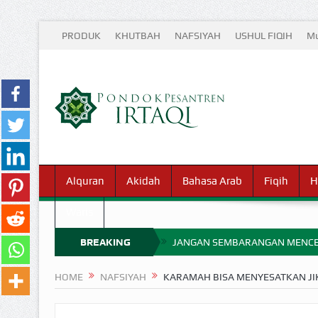
PRODUK
KHUTBAH
NAFSIYAH
USHUL FIQIH
Mu
Alquran
Akidah
Bahasa Arab
Fiqih
H
Waris
BREAKING
JANGAN SEMBARANGAN MENCE
MIMPI YANG DIABAIKAN MENJ
NEWS
HOME
NAFSIYAH
KARAMAH BISA MENYESATKAN JIK
APA HUKUM MEMPERCEPAT PEMB