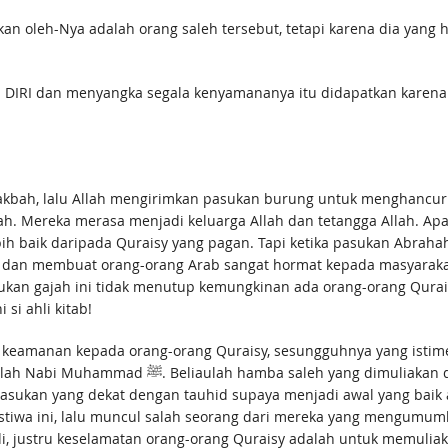
akan oleh-Nya adalah orang saleh tersebut, tetapi karena dia yang
DIRI dan menyangka segala kenyamananya itu didapatkan karena 
kbah, lalu Allah mengirimkan pasukan burung untuk menghancur
ah. Mereka merasa menjadi keluarga Allah dan tetangga Allah. 
h baik daripada Quraisy yang pagan. Tapi ketika pasukan Abraha
 dan membuat orang-orang Arab sangat hormat kepada masyarakat
sukan gajah ini tidak menutup kemungkinan ada orang-orang Qu
si ahli kitab!
 keamanan kepada orang-orang Quraisy, sesungguhnya yang istime
dan penuh berkah. Allah menyelamatkan penduduk
g dekat dengan tauhid supaya menjadi awal yang baik agar dakwah Nabi ﷺ m
tiwa ini, lalu muncul salah seorang dari mereka yang mengumumk
eselamatan orang-orang Quraisy adalah untuk memuliakan Rasulullah ﷺ dan risala