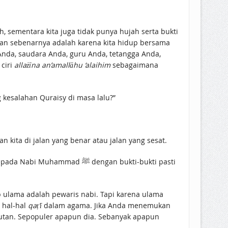
ah, sementara kita juga tidak punya hujah serta bukti
kan sebenarnya adalah karena kita hidup bersama
k Anda, saudara Anda, guru Anda, tetangga Anda,
ciri
allażīna an’amallāhu ‘alaihim
sebagaimana
 kesalahan Quraisy di masa lalu?”
ita di jalan yang benar atau jalan yang sesat.
 ﷺ dengan bukti-bukti pasti
 hal-hal
qaṭ’ī
dalam agama. Jika Anda menemukan
anutan. Sepopuler apapun dia. Sebanyak apapun