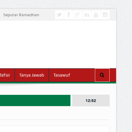
Seputar Ramadhan
Tafsir
Tanya Jawab
Tasawuf
12:52
I DUNIA!