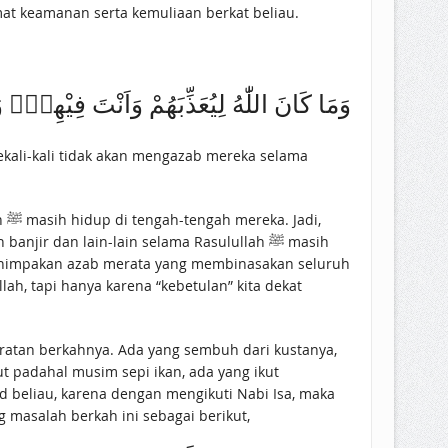
a dan mendapatkan nikmat keamanan serta kemuliaan berkat beliau.
وَمَا كَانَ اللّٰهُ لِيُعَذِّبَهُمْ وَاَنْتَ فِيْهِمْۚ و
ekali-kali tidak akan mengazab mereka selama
i,
 dan lain-lain selama Rasulullah ﷺ masih
n menimpakan azab merata yang membinasakan seluruh
ah, tapi hanya karena “kebetulan” kita dekat
ipratan berkahnya. Ada yang sembuh dari kustanya,
t padahal musim sepi ikan, ada yang ikut
id beliau, karena dengan mengikuti Nabi Isa, maka
 masalah berkah ini sebagai berikut,