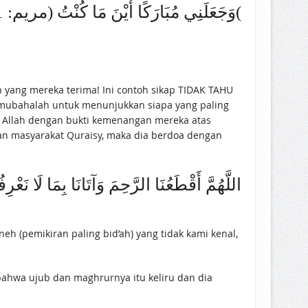
وَجَعَلَنِي ‌مُبَارَكًا أَيْنَ مَا كُنْتُ (مريم: 31(
 mubahalah untuk menunjukkan siapa yang paling
i Allah dengan bukti kemenangan mereka atas
اللَّهُمَّ أَقْطَعُنَا الرَّحِمَ وَآتَانَا بِمَا لَا نَعْرِفُ
eh (pemikiran paling bid’ah) yang tidak kami kenal,
hwa ujub dan maghrurnya itu keliru dan dia