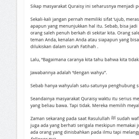
Sikap masyarakat Quraisy ini seharusnya menjadi pe
Sekali-kali jangan pernah memiliki sifat ‘ujub, mera
apapun yang menunjukkan hal itu. Sebab, bisa jad
orang saleh penuh berkah di sekitar kita. Orang sal
teman Anda, kenalan Anda atau siapapun yang bisa
dilukiskan dalam surah Fatihah .
Lalu, “Bagaimana caranya kita tahu bahwa kita tida
Jawabannya adalah “dengan wahyu”.
Sebab hanya wahyulah satu-satunya penghubung sah
Seandainya masyarakat Quraisy waktu itu serius mencari pe
yang beliau bawa. Tapi tidak. Mereka memilih meya
Zaman sekarang pada saat Rasulullah ﷺ sudah wafat, maka kita memburu hujah wahyu itu melalui para ulama, sebab ulama adalah pewaris nabi. Tapi karena ulama
juga ada yang berhati serigala meskipun memakai j
ada orang yang dinisbahkan pada ilmu tapi melang
follower
-nya.