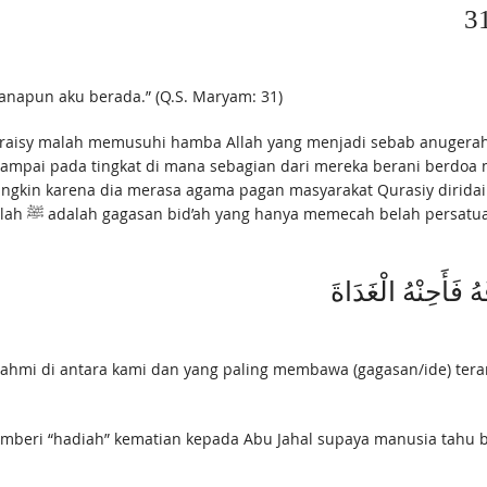
manapun aku berada.” (Q.S. Maryam: 31)
ampai pada tingkat di mana sebagian dari mereka berani berdoa
Mungkin karena dia merasa agama pagan masyarakat Qurasiy dirida
doa dengan
هُ فَأَحِنْهُ الْغَدَاةَ
urahmi di antara kami dan yang paling membawa (gagasan/ide) teran
eri “hadiah” kematian kepada Abu Jahal supaya manusia tahu ba