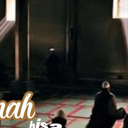
AKAT UANG?
UANG HARAM BISA MENJADI HALAL JIKA SEBAB K
’I
BAHASA CINTA KARENA ALLAH
HUKUM MEMBAYAR ZAKA
DA KERABAT SENDIRI