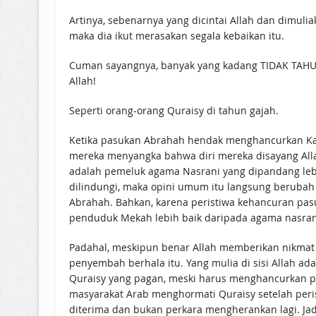
Artinya, sebenarnya yang dicintai Allah dan dimuli
maka dia ikut merasakan segala kebaikan itu.
Cuman sayangnya, banyak yang kadang TIDAK TAHU 
Allah!
Seperti orang-orang Quraisy di tahun gajah.
Ketika pasukan Abrahah hendak menghancurkan Ka
mereka menyangka bahwa diri mereka disayang All
adalah pemeluk agama Nasrani yang dipandang lebi
dilindungi, maka opini umum itu langsung berubah
Abrahah. Bahkan, karena peristiwa kehancuran pa
penduduk Mekah lebih baik daripada agama nasrani 
Padahal, meskipun benar Allah memberikan nikmat
penyembah berhala itu. Yang mulia di sisi Allah adalah Nabi Muhammad ﷺ. Beliaulah hamba saleh yang dimuliakan 
Quraisy yang pagan, meski harus menghancurkan pasukan yan
masyarakat Arab menghormati Quraisy setelah peris
diterima dan bukan perkara mengherankan lagi. Jadi, justru k