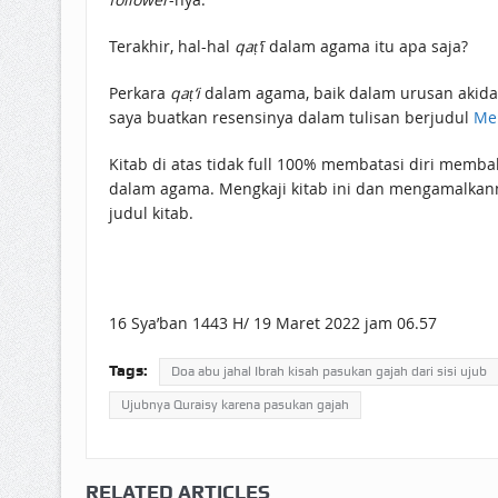
Terakhir, hal-hal
qaṭ‘ī
dalam agama itu apa saja?
Perkara
qaṭ‘i
dalam agama, baik dalam urusan akidah maupun
saya buatkan resensinya dalam tulisan berjudul
Men
Kitab di atas tidak full 100% membatasi diri memba
dalam agama. Mengkaji kitab ini dan mengamalkann
judul kitab.
16 Sya’ban 1443 H/ 19 Maret 2022 jam 06.57
Tags:
Doa abu jahal Ibrah kisah pasukan gajah dari sisi ujub
Ujubnya Quraisy karena pasukan gajah
RELATED ARTICLES