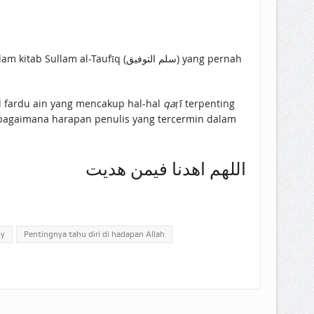
aufīq (سلم التوفيق) yang pernah
l fardu ain yang mencakup hal-hal
qaṭ’ī
terpenting
ebagaimana harapan penulis yang tercermin dalam
اللهم اهدنا فيمن هديت
sy
Pentingnya tahu diri di hadapan Allah