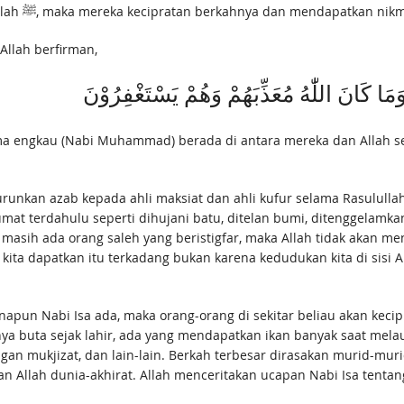
karena orang-orang Quraisy hidup bersama Rasulullah ﷺ, maka mereka kecipratan berkahny
Allah berfirman,
َمَا كَانَ اللّٰهُ مُعَذِّبَهُمْ وَهُمْ يَسْتَغْفِرُوْنَ
ama engkau (Nabi Muhammad) berada di antara mereka dan Allah s
ahli maksiat dan ahli kufur selama Rasulullah ﷺ masih hidup di tengah-tengah mereka. Jad
erdahulu seperti dihujani batu, ditelan bumi, ditenggelamkan banjir
a masih ada orang saleh yang beristigfar, maka Allah tidak aka
ta dapatkan itu terkadang bukan karena kedudukan kita di sisi All
 manapun Nabi Isa ada, maka orang-orang di sekitar beliau akan kec
ya buta sejak lahir, ada yang mendapatkan ikan banyak saat melau
gan mukjizat, dan lain-lain. Berkah terbesar dirasakan murid-mur
Allah dunia-akhirat. Allah menceritakan ucapan Nabi Isa tentang