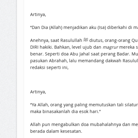
Artinya,
“Dan Dia (Allah) menjadikan aku (Isa) diberkahi di 
Anehnya, saat Rasulullah ﷺ diutus, orang-orang Quraisy malah memusuhi hamba Allah yang menjadi sebab anugerah yang mereka terima! Ini contoh sikap TIDAK TAHU
DIRI hakiki. Bahkan, level ujub dan
magrur
mereka s
benar. Seperti doa Abu Jahal saat perang Badar. 
pasukan Abrahah, lalu memandang dakwah Rasulullah ﷺ adalah gagasan bid’ah yang hanya memecah belah persatuan masyarakat Quraisy, maka dia ber
redaksi seperti ini,
Artinya,
“Ya Allah, orang yang paling memutuskan tali silat
maka binasakanlah dia esok hari.”
Allah pun mengabulkan doa mubahalahnya dan memb
berada dalam kesesatan.