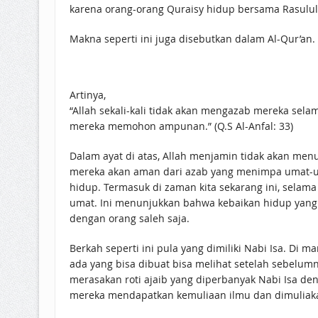
Makna seperti ini juga disebutkan dalam Al-Qur’an. 
Artinya,
“Allah sekali-kali tidak akan mengazab mereka sel
mereka memohon ampunan.” (Q.S Al-Anfal: 33)
Dalam ayat di atas, Allah menjamin tidak akan menurunkan azab kepada 
mereka akan aman dari azab yang menimpa umat-umat t
hidup. Termasuk di zaman kita sekarang ini, selam
umat. Ini menunjukkan bahwa kebaikan hidup yang ki
dengan orang saleh saja.
Berkah seperti ini pula yang dimiliki Nabi Isa. Di
ada yang bisa dibuat bisa melihat setelah sebelumn
merasakan roti ajaib yang diperbanyak Nabi Isa den
mereka mendapatkan kemuliaan ilmu dan dimuliakan 