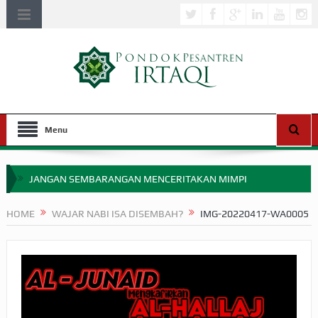
Menu
JANGAN SEMBARANGAN MENCERITAKAN MIMPI
APAKAH ULAMA SALEH PERLU MASUK SCOPUS?
HOME
WAJAR NABI ISA DISEMBAH?
IMG-20220417-WA0005
MIMPI YANG DIABAIKAN MENJELANG PERANG BADAR
APA HUKUM MEMPERCEPAT PEMBAYARAN ZAKAT
SEBELUM TIBA SAAT WAJIB?
HAKIKAT NIKMAT DI DUNIA!