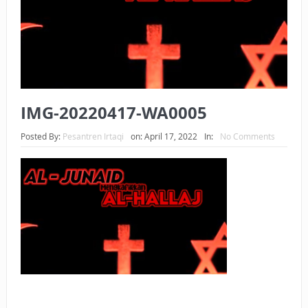
BAGAIMANA CARA MEMBAYAR ZAKAT UANG?
UANG HARAM BISA MENJADI HALAL JIKA SEBAB
KEPEMILIKANNYA BERUBAH
ISTIDLAL BATIL VS ISTIDLAL SYAR’I
IMG-20220417-WA0005
BAHASA CINTA KARENA ALLAH
Posted By:
Pesantren Irtaqi
on:
April 17, 2022
In:
No Comments
HUKUM MEMBAYAR ZAKAT DENGAN CARA MENGANGSUR
HUKUM MEMBAYAR ZAKAT KEPADA KERABAT SENDIRI