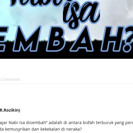
o Comments
.Rozikin)
jar Nabi Isa disembah” adalah di antara bid’ah terburuk yang per
da kemusyrikan dan kekekalan di neraka?