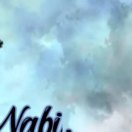
AKAT UANG?
UANG HARAM BISA MENJADI HALAL JIKA SEBAB K
’I
BAHASA CINTA KARENA ALLAH
HUKUM MEMBAYAR ZAKA
DA KERABAT SENDIRI