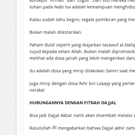
konsepsi “Firman” dan “Logos”. Dari situ mereka 
tuhan pada Nabi Isa adalah kemampuan menghidupk
Kalau sudah tahu begini, segala pemikiran yang men
Bukan malah dilestarikan.
Paham Ḥulūl seperti yang diajarkan tasawuf al-Ḥal
sujud kepada selain Allah. Bukan malah dipromosik
melihat ada dosa jariah yang lebih mengerikan dari
Itu adalah dosa yang mirip dilakukan Sāmirī saat me
Juga mirip dengan dosa ‘Amr bin Luḥayy yang pertama kali membawa penyem
neraka!
HUBUNGANNYA DENGAN FITNAH DAJJAL
Bisa jadi Dajjal Akbar nanti akan disembah melalui wa
Rasulullah ﷺ mengabarkan bahwa Dajjal ak