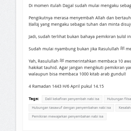
Di momen itulah Dajjal sudah mulai mengaku sebag
Pengikutnya merasa menyembah Allah dan bertauhid
Ḥallāj yang mengaku sebagai tuhan dan minta disuj
Jadi, sudah terlihat bukan bahaya pemikiran ḥulūl in
Sudah
Yah, Rasulullah ﷺ memerintahkan membaca 10 awal surah al-Kahfi seakan-akan meminta kita belajar dari kesalahan umat peyembah Nabi Isa seraya memahami betul
hakikat tauhid. Agar jangan mengikuti pemikiran y
walaupun bisa membaca 1000 kitab arab gundul!
4 Ramadan 1443 H/6 April pukul 14.15
Tags:
Dalil kekafiran penyembah nabi isa
Hubungan filsa
Hubungan tasawuf dengan penyembahan nabi isa
Kesalah
Pemikiran mewajarkan penyembahan nabi isa