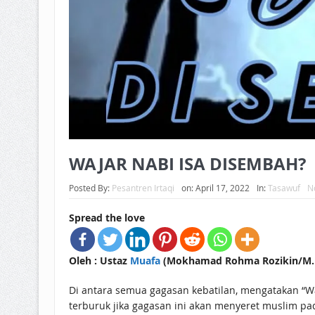
WAJAR NABI ISA DISEMBAH?
Posted By:
Pesantren Irtaqi
on:
April 17, 2022
In:
Tasawuf
N
Spread the love
Oleh : Ustaz
Muafa
(Mokhamad Rohma Rozikin/M.R
Di antara semua gagasan kebatilan, mengatakan “Wa
terburuk jika gagasan ini akan menyeret muslim pa