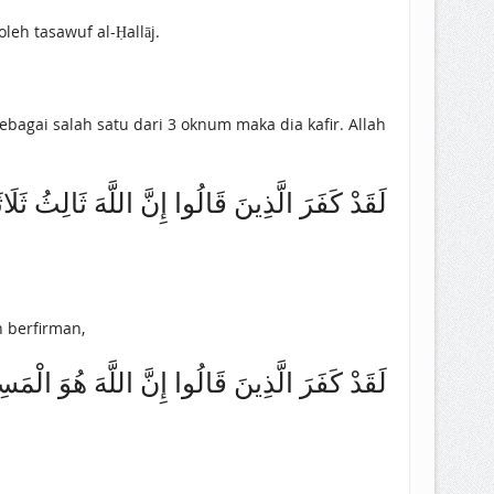
a yang diajarkan oleh tasawuf al-Ḥallāj.
agai salah satu dari 3 oknum maka dia kafir. Allah
لَقَدْ كَفَرَ الَّذِينَ قَالُوا إِنَّ اللَّهَ ‌ثَالِثُ ثَل]
h berfirman,
لَقَدْ ‌كَفَرَ الَّذِينَ قَالُوا إِنَّ اللَّهَ هُوَ الْم]