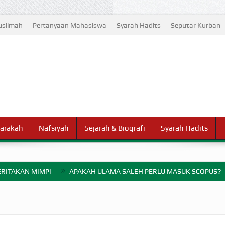
slimah
Pertanyaan Mahasiswa
Syarah Hadits
Seputar Kurban
arakah
Nafsiyah
Sejarah & Biografi
Syarah Hadits
RITAKAN MIMPI
APAKAH ULAMA SALEH PERLU MASUK SCOPUS?
ELANG PERANG BADAR
AYARAN ZAKAT SEBELUM TIBA SAAT WAJIB?
HAKIKAT NIKMAT D