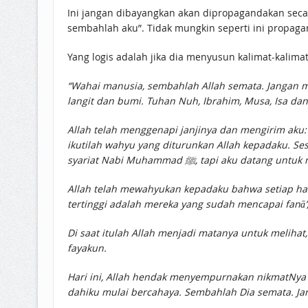
Ini jangan dibayangkan akan dipropagandakan sec
sembahlah aku”. Tidak mungkin seperti ini propagan
Yang logis adalah jika dia menyusun kalimat-kali
“Wahai manusia, sembahlah Allah semata. Jangan 
langit dan bumi. Tuhan Nuh, Ibrahim, Musa, Isa da
Allah telah menggenapi janjinya dan mengirim aku: Isa Putra Ma
ikutilah wahyu yang diturunkan Allah kepadaku. S
syariat Nabi Muhammad ﷺ, tapi a
Allah telah mewahyukan kepadaku bahwa setiap ha
tertinggi adalah mereka yang sudah mencapai fanā’,
Di saat itulah Allah menjadi matanya untuk melihat
fayakun.
Hari ini, Allah hendak menyempurnakan nikmatNya k
dahiku mulai bercahaya. Sembahlah Dia semata. J