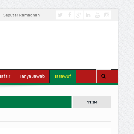
Seputar Ramadhan
Tafsir
Tanya Jawab
Tasawuf
11:04
I DUNIA!