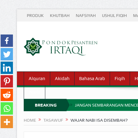
PRODUK
KHUTBAH
NAFSIYAH
USHUL FIQIH
Mu
Alquran
Akidah
Bahasa Arab
Fiqih
H
Waris
BREAKING
JANGAN SEMBARANGAN MENCE
MIMPI YANG DIABAIKAN MENJ
NEWS
HOME
TASAWUF
WAJAR NABI ISA DISEMBAH?
APA HUKUM MEMPERCEPAT PEMB