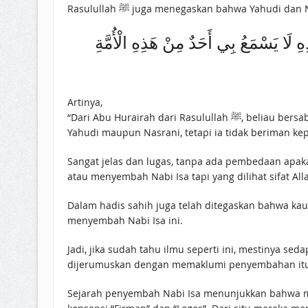
Rasulullah ﷺ juga menegaskan bahwa Yah
ِ لَا يَسْمَعُ بِي أَحَدٌ مِنْ هَذِهِ الْأُمَّةِ
Artinya,
“Dari Abu Hurairah dari Rasulullah ﷺ, beliau bersabda: “Demi Zat yang jiwa Muhammad di tangan-Nya. Tiada seorang pun dari umat ini yang mendengar seruanku, baik
Yahudi maupun Nasrani, tetapi ia tidak beriman ke
Sangat jelas dan lugas, tanpa ada pembedaan apa
atau menyembah Nabi Isa tapi yang dilihat sifat All
Dalam hadis sahih juga telah ditegaskan bahwa kaum yang menem
menyembah Nabi Isa ini.
Jadi, jika sudah tahu ilmu seperti ini, mestinya s
dijerumuskan dengan memaklumi penyembahan itu
Sejarah penyembah Nabi Isa menunjukkan bahwa me