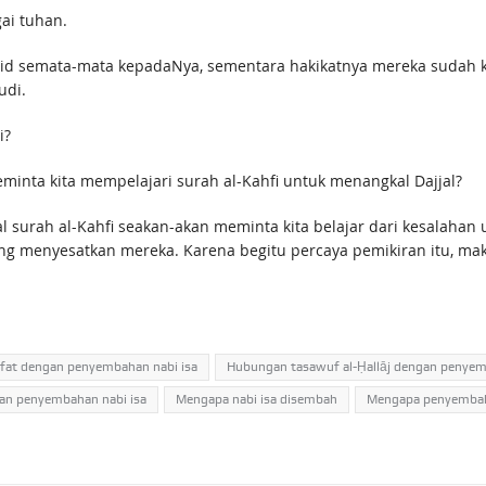
ai tuhan.
 semata-mata kepadaNya, sementara hakikatnya mereka sudah kafi
udi.
i?
 mulai nyambung bukan jika Rasulullah ﷺ meminta kita mempelajari surah al-Kahfi untuk menangkal Dajjal?
ang menyesatkan mereka. Karena begitu percaya pemikiran itu, ma
fat dengan penyembahan nabi isa
Hubungan tasawuf al-Ḥallāj dengan penyem
an penyembahan nabi isa
Mengapa nabi isa disembah
Mengapa penyembah n