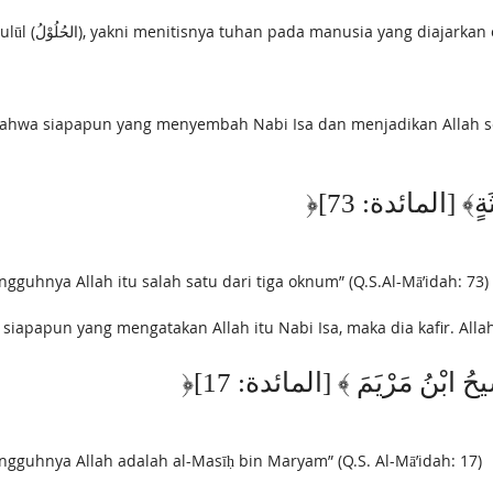
Pangkal paham rusak seperti itu adalah pemikiran ḥulūl (الحُلُوْلُ), yakni menitisnya tuhan pada manusi
bahwa siapapun yang menyembah Nabi Isa dan menjadikan Allah seb
﴿َاثَةٍ﴾ [المائدة: 73
guhnya Allah itu salah satu dari tiga oknum” (Q.S.Al-Mā’idah: 73)
iapapun yang mengatakan Allah itu Nabi Isa, maka dia kafir. Alla
﴿‌َسِيحُ ابْنُ مَرْيَمَ ﴾ [المائدة: 17
gguhnya Allah adalah al-Masīḥ bin Maryam” (Q.S. Al-Mā’idah: 17)