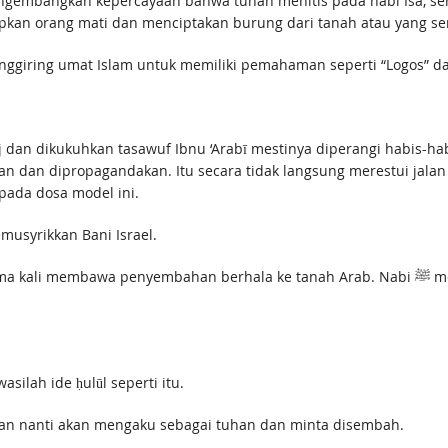
mengembangkan kepercayaan bahwa tuhan menitis pada nabi Isa, se
an orang mati dan menciptakan burung dari tanah atau yang sem
ggiring umat Islam untuk memiliki pemahaman seperti “Logos” dan 
lāj dan dikukuhkan tasawuf Ibnu ‘Arabī mestinya diperangi habis-
an dan dipropagandakan. Itu secara tidak langsung merestui jala
pada dosa model ini.
musyrikkan Bani Israel.
bahan berhala ke tanah Arab. Nabi ﷺ melihat Amr bin Luḥayy menyeret-nyeret ususnya di
silah ide ḥulūl seperti itu.
hir zaman nanti akan mengaku sebagai tuhan dan minta disembah.