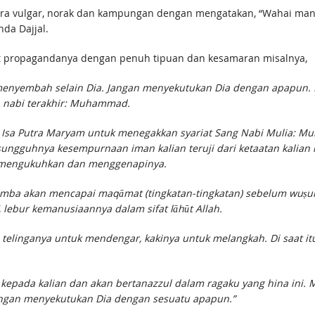
ara vulgar, norak dan kampungan dengan mengatakan, “Wahai ma
da Dajjal.
mat propagandanya dengan penuh tipuan dan kesamaran misalnya,
menyembah selain Dia. Jangan menyekutukan Dia dengan apapun. K
n nabi terakhir: Muhammad.
ryam untuk menegakkan syariat Sang Nabi Mulia: Muhammad ﷺ. Oleh karena itu, taat
esungguhnya kesempurnaan iman kalian teruji dari ketaatan kali
ku datang untuk mengukuhkan dan menggenapinya.
mba akan mencapai maqāmat (tingkatan-tingkatan) sebelum wuṣul
 lebur kemanusiaannya dalam sifat lāhūt Allah.
, telinganya untuk mendengar, kakinya untuk melangkah. Di saat 
epada kalian dan akan bertanazzul dalam ragaku yang hina ini. M
angan menyekutukan Dia dengan sesuatu apapun.”