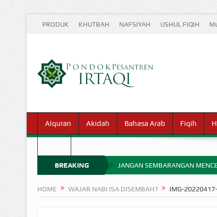
PRODUK
KHUTBAH
NAFSIYAH
USHUL FIQIH
Mu
Alquran
Akidah
Bahasa Arab
Fiqih
H
Waris
BREAKING
JANGAN SEMBARANGAN MENCE
MIMPI YANG DIABAIKAN MENJ
NEWS
HOME
WAJAR NABI ISA DISEMBAH?
IMG-20220417
APA HUKUM MEMPERCEPAT PEMB