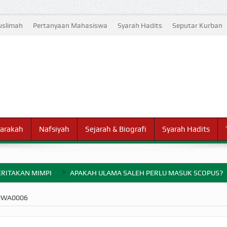
slimah
Pertanyaan Mahasiswa
Syarah Hadits
Seputar Kurban
arakah
Nafsiyah
Sejarah & Biografi
Syarah Hadits
RITAKAN MIMPI
APAKAH ULAMA SALEH PERLU MASUK SCOPUS?
ELANG PERANG BADAR
-WA0006
AYARAN ZAKAT SEBELUM TIBA SAAT WAJIB?
HAKIKAT NIKMAT D