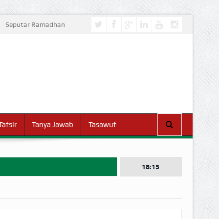
Seputar Ramadhan
Tafsir
Tanya Jawab
Tasawuf
18:15
I DUNIA!