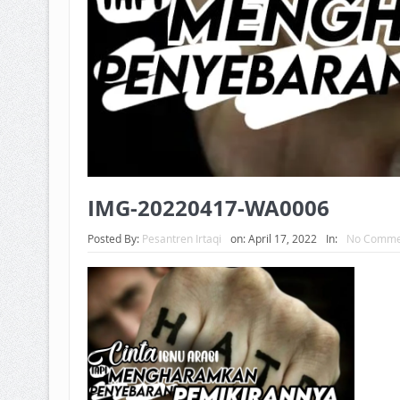
IMG-20220417-WA0006
Posted By:
Pesantren Irtaqi
on:
April 17, 2022
In:
No Comme