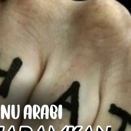
AKAT UANG?
UANG HARAM BISA MENJADI HALAL JIKA SEBAB K
’I
BAHASA CINTA KARENA ALLAH
HUKUM MEMBAYAR ZAKA
DA KERABAT SENDIRI