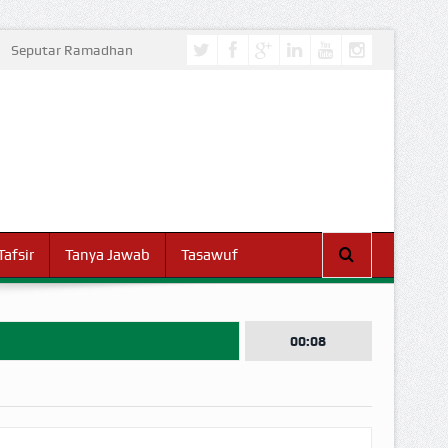
Seputar Ramadhan
Tafsir
Tanya Jawab
Tasawuf
00:08
I DUNIA!