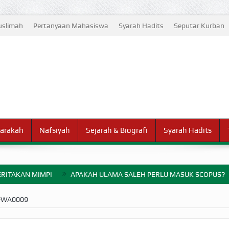
slimah
Pertanyaan Mahasiswa
Syarah Hadits
Seputar Kurban
arakah
Nafsiyah
Sejarah & Biografi
Syarah Hadits
RITAKAN MIMPI
APAKAH ULAMA SALEH PERLU MASUK SCOPUS?
ELANG PERANG BADAR
-WA0009
AYARAN ZAKAT SEBELUM TIBA SAAT WAJIB?
HAKIKAT NIKMAT D