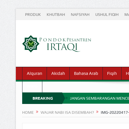
PRODUK
KHUTBAH
NAFSIYAH
USHUL FIQIH
Mu
Alquran
Akidah
Bahasa Arab
Fiqih
H
Waris
BREAKING
JANGAN SEMBARANGAN MENCE
MIMPI YANG DIABAIKAN MENJ
NEWS
HOME
WAJAR NABI ISA DISEMBAH?
IMG-20220417
APA HUKUM MEMPERCEPAT PEMB