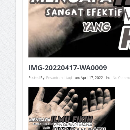
IMG-20220417-WA0009
Posted By:
Pesantren Irtaqi
on:
April 17, 2022
In:
No Comme