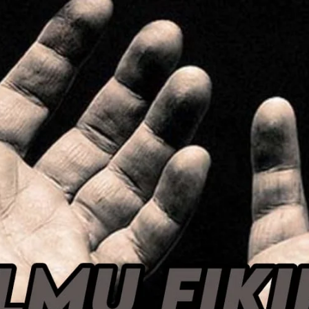
AKAT UANG?
UANG HARAM BISA MENJADI HALAL JIKA SEBAB K
’I
BAHASA CINTA KARENA ALLAH
HUKUM MEMBAYAR ZAKA
DA KERABAT SENDIRI