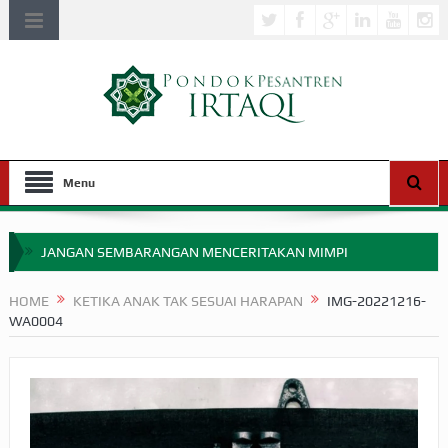
Menu
JANGAN SEMBARANGAN MENCERITAKAN MIMPI
APAKAH ULAMA SALEH PERLU MASUK SCOPUS?
HOME
KETIKA ANAK TAK SESUAI HARAPAN
IMG-20221216-
WA0004
MIMPI YANG DIABAIKAN MENJELANG PERANG BADAR
APA HUKUM MEMPERCEPAT PEMBAYARAN ZAKAT
SEBELUM TIBA SAAT WAJIB?
HAKIKAT NIKMAT DI DUNIA!