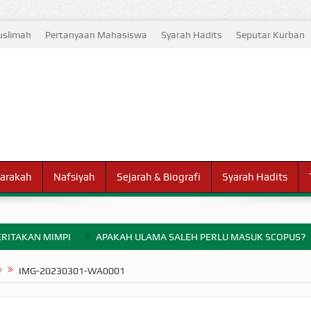
slimah
Pertanyaan Mahasiswa
Syarah Hadits
Seputar Kurban
arakah
Nafsiyah
Sejarah & Biografi
Syarah Hadits
RITAKAN MIMPI
APAKAH ULAMA SALEH PERLU MASUK SCOPUS?
ELANG PERANG BADAR
?
IMG-20230301-WA0001
AYARAN ZAKAT SEBELUM TIBA SAAT WAJIB?
HAKIKAT NIKMAT D