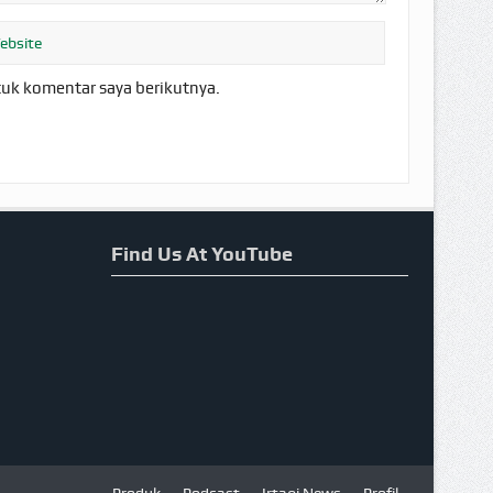
tuk komentar saya berikutnya.
Find Us At YouTube
Produk
Podcast
Irtaqi News
Profil