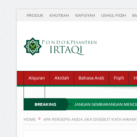
PRODUK
KHUTBAH
NAFSIYAH
USHUL FIQIH
Mu
Alquran
Akidah
Bahasa Arab
Fiqih
H
Waris
BREAKING
JANGAN SEMBARANGAN MENCE
MIMPI YANG DIABAIKAN MENJ
NEWS
HOME
APA PERSEPSI ANDA JIKA DISEBUT KATA IHRAM
APA HUKUM MEMPERCEPAT PEMB