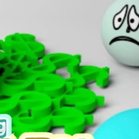
AKAT UANG?
UANG HARAM BISA MENJADI HALAL JIKA SEBAB K
’I
BAHASA CINTA KARENA ALLAH
HUKUM MEMBAYAR ZAKA
DA KERABAT SENDIRI