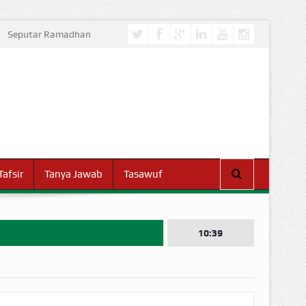
Seputar Ramadhan
Tafsir
Tanya Jawab
Tasawuf
10:39
I DUNIA!