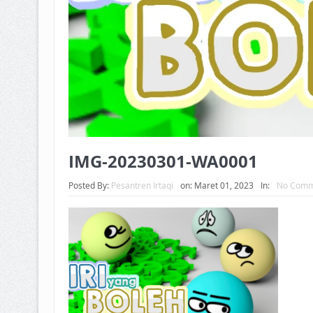
IMG-20230301-WA0001
Posted By:
Pesantren Irtaqi
on:
Maret 01, 2023
In:
No Comm