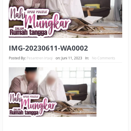
BAGAIMANA CARA MEMBAYAR ZAKAT UANG?
UANG HARAM BISA MENJADI HALAL JIKA SEBAB
KEPEMILIKANNYA BERUBAH
ISTIDLAL BATIL VS ISTIDLAL SYAR’I
IMG-20230611-WA0002
BAHASA CINTA KARENA ALLAH
Posted By:
Pesantren Irtaqi
on:
Juni 11, 2023
In:
No Comments
HUKUM MEMBAYAR ZAKAT DENGAN CARA MENGANGSUR
HUKUM MEMBAYAR ZAKAT KEPADA KERABAT SENDIRI