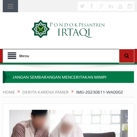
Menu
JANGAN SEMBARANGAN MENCERITAKAN MIMPI
APAKAH ULAMA SALEH PERLU MASUK SCOPUS?
HOME
DERITA KARENA PAMER
IMG-20230611-WA0002
MIMPI YANG DIABAIKAN MENJELANG PERANG BADAR
APA HUKUM MEMPERCEPAT PEMBAYARAN ZAKAT
SEBELUM TIBA SAAT WAJIB?
HAKIKAT NIKMAT DI DUNIA!