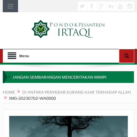
Menu
JANGAN SEMBARANGAN MENCERITAKAN MIMPI
APAKAH ULAMA SALEH PERLU MASUK SCOPUS?
HOME
DI ANTARA PENYEBAB KURANG AJAR TERHADAP ALLAH
IMG-20230702-WA0000
MIMPI YANG DIABAIKAN MENJELANG PERANG BADAR
APA HUKUM MEMPERCEPAT PEMBAYARAN ZAKAT
SEBELUM TIBA SAAT WAJIB?
HAKIKAT NIKMAT DI DUNIA!