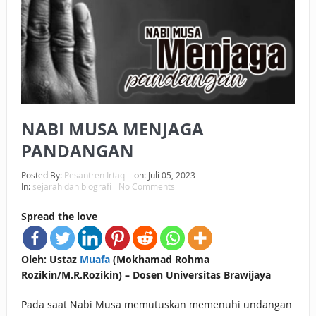
BAGAIMANA CARA MEMBAYAR ZAKAT UANG?
UANG HARAM BISA MENJADI HALAL JIKA SEBAB
KEPEMILIKANNYA BERUBAH
ISTIDLAL BATIL VS ISTIDLAL SYAR’I
NABI MUSA MENJAGA
BAHASA CINTA KARENA ALLAH
PANDANGAN
HUKUM MEMBAYAR ZAKAT DENGAN CARA MENGANGSUR
Posted By:
Pesantren Irtaqi
on:
Juli 05, 2023
HUKUM MEMBAYAR ZAKAT KEPADA KERABAT SENDIRI
In:
sejarah dan biografi
No Comments
Spread the love
Oleh: Ustaz
Muafa
(Mokhamad Rohma
Rozikin/M.R.Rozikin) – Dosen Universitas Brawijaya
Pada saat Nabi Musa memutuskan memenuhi undangan