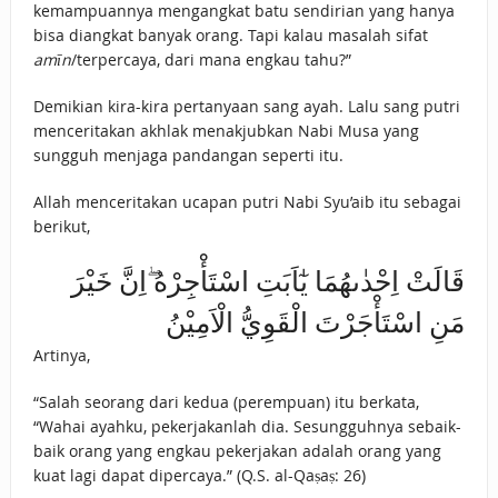
kemampuannya mengangkat batu sendirian yang hanya
bisa diangkat banyak orang. Tapi kalau masalah sifat
amīn
/terpercaya, dari mana engkau tahu?”
Demikian kira-kira pertanyaan sang ayah. Lalu sang putri
menceritakan akhlak menakjubkan Nabi Musa yang
sungguh menjaga pandangan seperti itu.
Allah menceritakan ucapan putri Nabi Syu’aib itu sebagai
berikut,
قَالَتْ اِحْدٰىهُمَا يٰٓاَبَتِ اسْتَأْجِرْهُ ۖاِنَّ خَيْرَ
مَنِ اسْتَأْجَرْتَ الْقَوِيُّ الْاَمِيْنُ
Artinya,
“Salah seorang dari kedua (perempuan) itu berkata,
“Wahai ayahku, pekerjakanlah dia. Sesungguhnya sebaik-
baik orang yang engkau pekerjakan adalah orang yang
kuat lagi dapat dipercaya.” (Q.S. al-Qaṣaṣ: 26)