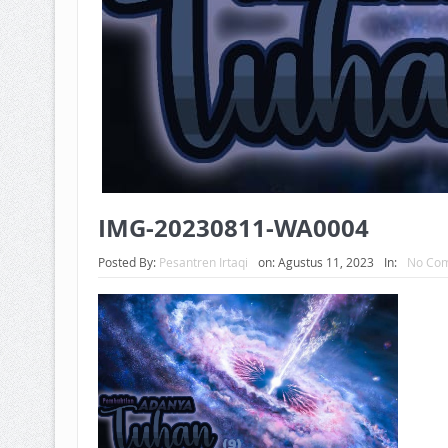
IMG-20230811-WA0004
Posted By:
Pesantren Irtaqi
on:
Agustus 11, 2023
In:
No Co