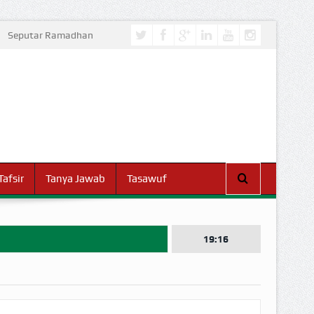
Seputar Ramadhan
Tafsir
Tanya Jawab
Tasawuf
19:16
I DUNIA!