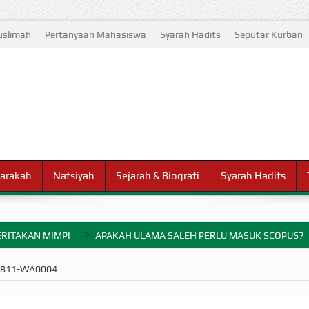
slimah
Pertanyaan Mahasiswa
Syarah Hadits
Seputar Kurban
arakah
Nafsiyah
Sejarah & Biografi
Syarah Hadits
RITAKAN MIMPI
APAKAH ULAMA SALEH PERLU MASUK SCOPUS?
ELANG PERANG BADAR
0811-WA0004
AYARAN ZAKAT SEBELUM TIBA SAAT WAJIB?
HAKIKAT NIKMAT D