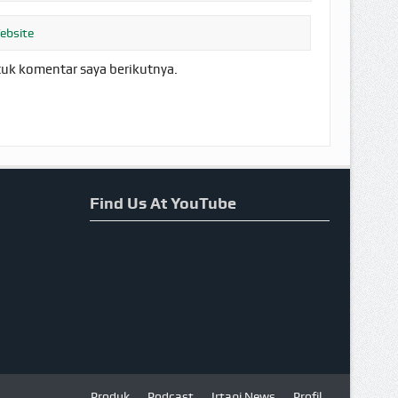
tuk komentar saya berikutnya.
Find Us At YouTube
Produk
Podcast
Irtaqi News
Profil