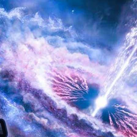
AKAT UANG?
UANG HARAM BISA MENJADI HALAL JIKA SEBAB K
’I
BAHASA CINTA KARENA ALLAH
HUKUM MEMBAYAR ZAKA
DA KERABAT SENDIRI