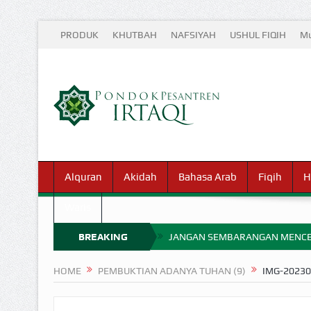
PRODUK
KHUTBAH
NAFSIYAH
USHUL FIQIH
Mu
Alquran
Akidah
Bahasa Arab
Fiqih
H
Waris
BREAKING
JANGAN SEMBARANGAN MENCE
MIMPI YANG DIABAIKAN MENJ
NEWS
HOME
PEMBUKTIAN ADANYA TUHAN (9)
IMG-2023
APA HUKUM MEMPERCEPAT PEMB