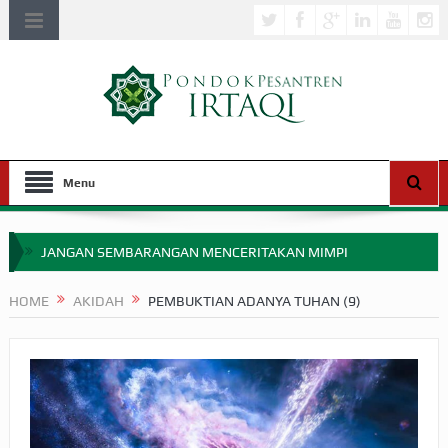
Menu
JANGAN SEMBARANGAN MENCERITAKAN MIMPI
APAKAH ULAMA SALEH PERLU MASUK SCOPUS?
HOME
AKIDAH
PEMBUKTIAN ADANYA TUHAN (9)
MIMPI YANG DIABAIKAN MENJELANG PERANG BADAR
APA HUKUM MEMPERCEPAT PEMBAYARAN ZAKAT
SEBELUM TIBA SAAT WAJIB?
HAKIKAT NIKMAT DI DUNIA!