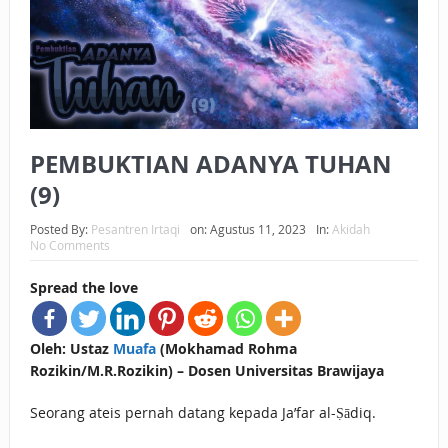
BAGAIMANA CARA MEMBAYAR ZAKAT UANG?
UANG HARAM BISA MENJADI HALAL JIKA SEBAB
KEPEMILIKANNYA BERUBAH
ISTIDLAL BATIL VS ISTIDLAL SYAR’I
PEMBUKTIAN ADANYA TUHAN
BAHASA CINTA KARENA ALLAH
(9)
HUKUM MEMBAYAR ZAKAT DENGAN CARA MENGANGSUR
Posted By:
Pesantren Irtaqi
on:
Agustus 11, 2023
In:
Akidah
No Comments
HUKUM MEMBAYAR ZAKAT KEPADA KERABAT SENDIRI
Spread the love
Oleh: Ustaz
Muafa
(Mokhamad Rohma
Rozikin/M.R.Rozikin) – Dosen Universitas Brawijaya
Seorang ateis pernah datang kepada Ja’far al-Ṣādiq.