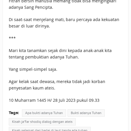
Fitrah bersih manusia memang tidak bisa mengingkari
adanya Sang Pencipta.
Di saat-saat menjelang mati, baru percaya ada kekuatan
besar di luar dirinya.
***
Mari kita tanamkan sejak dini kepada anak-anak kita
tentang pembuktian adanya Tuhan.
Yang simpel-simpel saja.
Agar kelak saat dewasa, mereka tidak jadi korban
penyesatan kaum ateis.
10 Muharram 1445 H/ 28 Juli 2023 pukul 09.33
Tags:
Apa bukti adanya Tuhan
Bukti adanya Tuhan
Kisah ja’far shodiq dialog dengan ateis
Kisah selamat dari badai di laut tanda ada tuhan