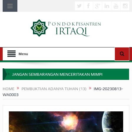
Menu
JANGAN SEMBARANGAN MENCERITAKAN MIMPI
APAKAH ULAMA SALEH PERLU MASUK SCOPUS?
HOME
PEMBUKTIAN ADANYA TUHAN (13)
IMG-20230813-
WA0003
MIMPI YANG DIABAIKAN MENJELANG PERANG BADAR
APA HUKUM MEMPERCEPAT PEMBAYARAN ZAKAT
SEBELUM TIBA SAAT WAJIB?
HAKIKAT NIKMAT DI DUNIA!