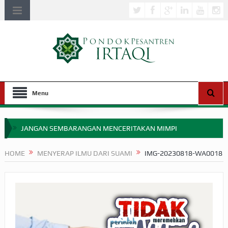
Menu
JANGAN SEMBARANGAN MENCERITAKAN MIMPI
APAKAH ULAMA SALEH PERLU MASUK SCOPUS?
HOME
MENYERAP ILMU DARI SUAMI
IMG-20230818-WA0018
MIMPI YANG DIABAIKAN MENJELANG PERANG BADAR
APA HUKUM MEMPERCEPAT PEMBAYARAN ZAKAT
SEBELUM TIBA SAAT WAJIB?
HAKIKAT NIKMAT DI DUNIA!