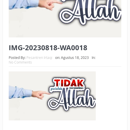
BAGAIMANA CARA MEMBAYAR ZAKAT UANG?
UANG HARAM BISA MENJADI HALAL JIKA SEBAB
KEPEMILIKANNYA BERUBAH
ISTIDLAL BATIL VS ISTIDLAL SYAR’I
IMG-20230818-WA0018
BAHASA CINTA KARENA ALLAH
Posted By:
Pesantren Irtaqi
on:
Agustus 18, 2023
In:
No Comments
HUKUM MEMBAYAR ZAKAT DENGAN CARA MENGANGSUR
HUKUM MEMBAYAR ZAKAT KEPADA KERABAT SENDIRI