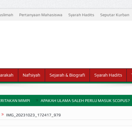
slimah
Pertanyaan Mahasiswa
Syarah Hadits
Seputar Kurban
arakah
Nafsiyah
Sejarah & Biografi
Syarah Hadits
RITAKAN MIMPI
APAKAH ULAMA SALEH PERLU MASUK SCOPUS?
ELANG PERANG BADAR
IMG_20231023_172417_979
AYARAN ZAKAT SEBELUM TIBA SAAT WAJIB?
HAKIKAT NIKMAT D