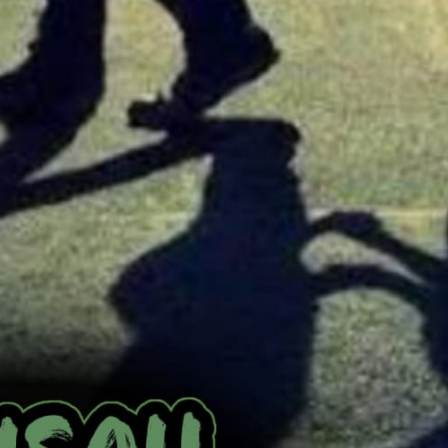
AKAT UANG?
UANG HARAM BISA MENJADI HALAL JIKA SEBAB K
’I
BAHASA CINTA KARENA ALLAH
HUKUM MEMBAYAR ZAKA
DA KERABAT SENDIRI