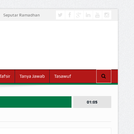
Seputar Ramadhan
Tafsir
Tanya Jawab
Tasawuf
01:05
I DUNIA!