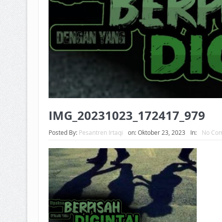
IMG_20231023_172417_979
Posted By:
Pesantren Irtaqi
on:
Oktober 23, 2023
In:
No Co