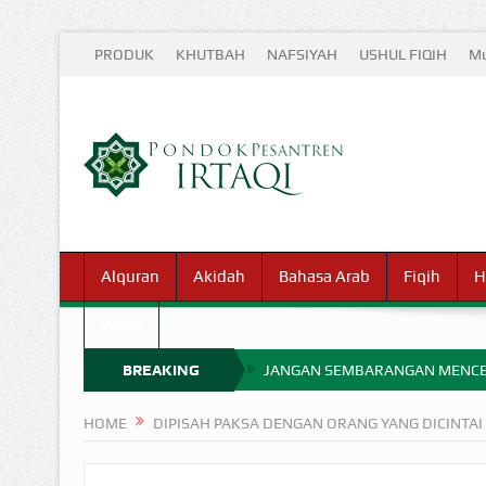
PRODUK
KHUTBAH
NAFSIYAH
USHUL FIQIH
Mu
Alquran
Akidah
Bahasa Arab
Fiqih
H
Waris
BREAKING
JANGAN SEMBARANGAN MENCE
MIMPI YANG DIABAIKAN MENJ
NEWS
HOME
DIPISAH PAKSA DENGAN ORANG YANG DICINTAI
APA HUKUM MEMPERCEPAT PEMB