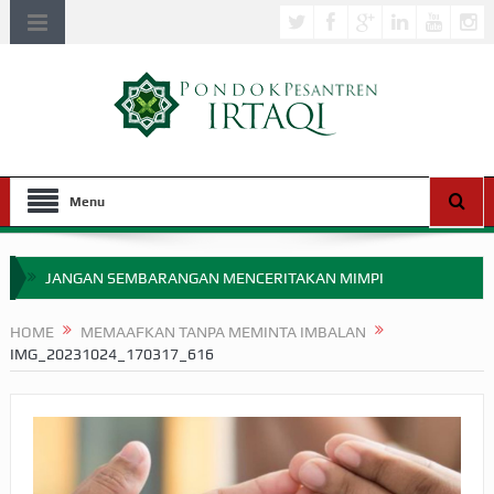
Menu
JANGAN SEMBARANGAN MENCERITAKAN MIMPI
APAKAH ULAMA SALEH PERLU MASUK SCOPUS?
HOME
MEMAAFKAN TANPA MEMINTA IMBALAN
IMG_20231024_170317_616
MIMPI YANG DIABAIKAN MENJELANG PERANG BADAR
APA HUKUM MEMPERCEPAT PEMBAYARAN ZAKAT
SEBELUM TIBA SAAT WAJIB?
HAKIKAT NIKMAT DI DUNIA!