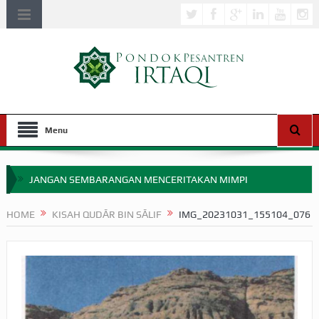
Menu
JANGAN SEMBARANGAN MENCERITAKAN MIMPI
APAKAH ULAMA SALEH PERLU MASUK SCOPUS?
HOME
KISAH QUDĀR BIN SĀLIF
IMG_20231031_155104_076
MIMPI YANG DIABAIKAN MENJELANG PERANG BADAR
APA HUKUM MEMPERCEPAT PEMBAYARAN ZAKAT
SEBELUM TIBA SAAT WAJIB?
HAKIKAT NIKMAT DI DUNIA!