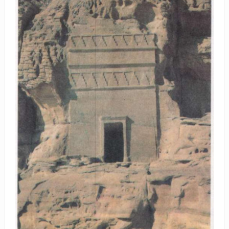
BAGAIMANA CARA MEMBAYAR ZAKAT UANG?
UANG HARAM BISA MENJADI HALAL JIKA SEBAB
KEPEMILIKANNYA BERUBAH
ISTIDLAL BATIL VS ISTIDLAL SYAR’I
BAHASA CINTA KARENA ALLAH
HUKUM MEMBAYAR ZAKAT DENGAN CARA MENGANGSUR
HUKUM MEMBAYAR ZAKAT KEPADA KERABAT SENDIRI