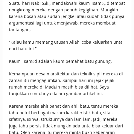
Suatu hari Nabi Ṣāliḥ mendakwahi kaum Tsamūḍ ditempat
nongkrong mereka dengan penuh kegigihan. Mungkin
karena bosan atau sudah jengkel atau sudah tidak punya
argumentasi lagi untuk menjawab, mereka membuat
tantangan,
“Kalau kamu memang utusan Allah, coba keluarkan unta
dari batu ini.”
Kaum Tsamūd adalah kaum pemahat batu gunung.
Kemampuan desain arsitektur dan teknik sipil mereka di
zaman itu mengagumkan. Sampai hari ini jejak-jejak
rumah mereka di Madā’in masih bisa dilihat. Saya
tunjukkan contohnya dalam gambar artikel ini.
Karena mereka ahli pahat dan ahli batu, tentu mereka
tahu betul berbagai macam karakteristik batu, sifat-
sifatnya, isinya, strukturnya dan lain-lain. Jadi, mereka
juga tahu persis tidak mungkin ada unta bisa keluar dari
batu. Oleh karena itu mereka minta bukti kebenaran