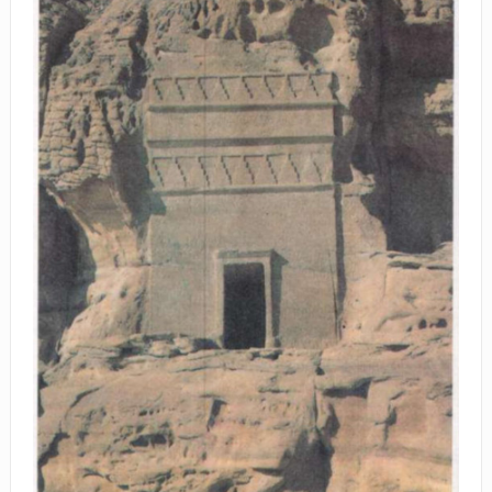
BAGAIMANA CARA MEMBAYAR ZAKAT UANG?
UANG HARAM BISA MENJADI HALAL JIKA SEBAB
KEPEMILIKANNYA BERUBAH
ISTIDLAL BATIL VS ISTIDLAL SYAR’I
BAHASA CINTA KARENA ALLAH
HUKUM MEMBAYAR ZAKAT DENGAN CARA MENGANGSUR
HUKUM MEMBAYAR ZAKAT KEPADA KERABAT SENDIRI