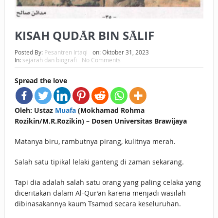
KISAH QUDĀR BIN SĀLIF
Posted By:
Pesantren Irtaqi
on:
Oktober 31, 2023
In:
sejarah dan biografi
No Comments
Spread the love
Oleh: Ustaz
Muafa
(Mokhamad Rohma
Rozikin/M.R.Rozikin) – Dosen Universitas Brawijaya
Matanya biru, rambutnya pirang, kulitnya merah.
Salah satu tipikal lelaki ganteng di zaman sekarang.
Tapi dia adalah salah satu orang yang paling celaka yang
diceritakan dalam Al-Qur’an karena menjadi wasilah
dibinasakannya kaum Tsamūd secara keseluruhan.