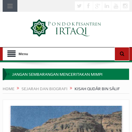
Menu
JANGAN SEMBARANGAN MENCERITAKAN MIMPI
APAKAH ULAMA SALEH PERLU MASUK SCOPUS?
HOME
SEJARAH DAN BIOGRAFI
KISAH QUDĀR BIN SĀLIF
MIMPI YANG DIABAIKAN MENJELANG PERANG BADAR
APA HUKUM MEMPERCEPAT PEMBAYARAN ZAKAT
SEBELUM TIBA SAAT WAJIB?
HAKIKAT NIKMAT DI DUNIA!