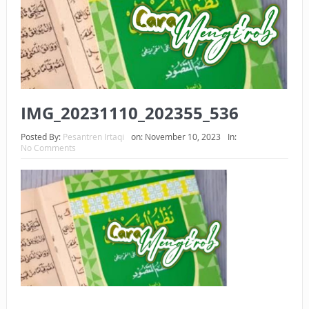
BAGAIMANA CARA MEMBAYAR ZAKAT UANG?
UANG HARAM BISA MENJADI HALAL JIKA SEBAB
KEPEMILIKANNYA BERUBAH
ISTIDLAL BATIL VS ISTIDLAL SYAR’I
IMG_20231110_202355_536
BAHASA CINTA KARENA ALLAH
Posted By:
Pesantren Irtaqi
on:
November 10, 2023
In:
No Comments
HUKUM MEMBAYAR ZAKAT DENGAN CARA MENGANGSUR
HUKUM MEMBAYAR ZAKAT KEPADA KERABAT SENDIRI