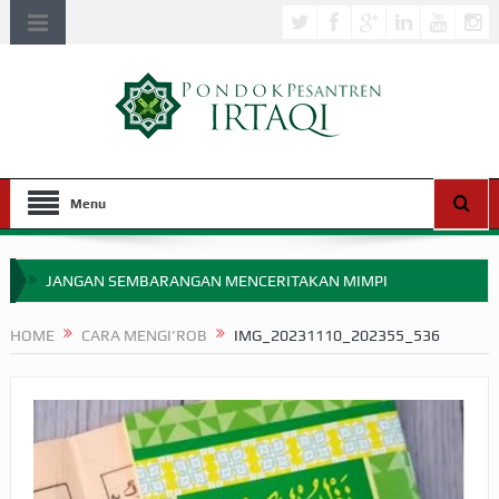
Menu
JANGAN SEMBARANGAN MENCERITAKAN MIMPI
APAKAH ULAMA SALEH PERLU MASUK SCOPUS?
HOME
CARA MENGI’ROB
IMG_20231110_202355_536
MIMPI YANG DIABAIKAN MENJELANG PERANG BADAR
APA HUKUM MEMPERCEPAT PEMBAYARAN ZAKAT
SEBELUM TIBA SAAT WAJIB?
HAKIKAT NIKMAT DI DUNIA!