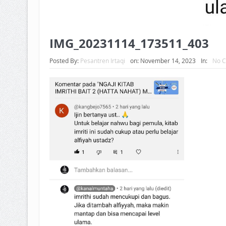
IMG_20231114_173511_403
Posted By:
Pesantren Irtaqi
on:
November 14, 2023
In:
No 