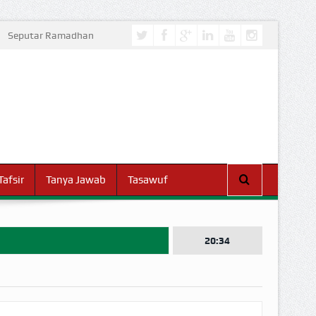
Seputar Ramadhan
Tafsir
Tanya Jawab
Tasawuf
20:34
I DUNIA!