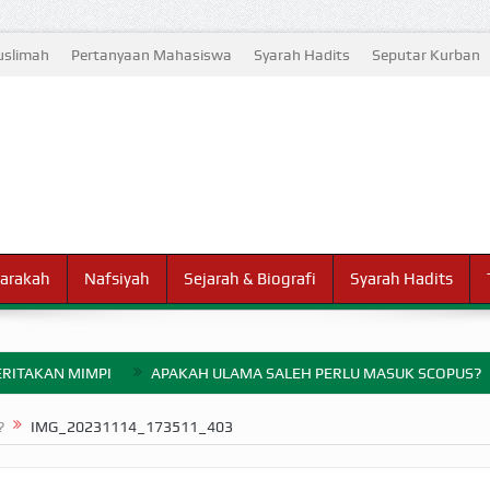
slimah
Pertanyaan Mahasiswa
Syarah Hadits
Seputar Kurban
arakah
Nafsiyah
Sejarah & Biografi
Syarah Hadits
RITAKAN MIMPI
APAKAH ULAMA SALEH PERLU MASUK SCOPUS?
ELANG PERANG BADAR
?
IMG_20231114_173511_403
AYARAN ZAKAT SEBELUM TIBA SAAT WAJIB?
HAKIKAT NIKMAT D