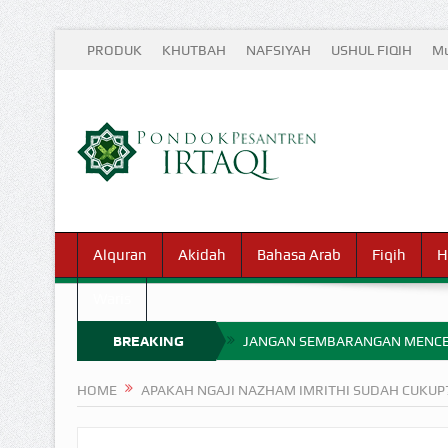
PRODUK
KHUTBAH
NAFSIYAH
USHUL FIQIH
Mu
Alquran
Akidah
Bahasa Arab
Fiqih
H
Waris
BREAKING
JANGAN SEMBARANGAN MENCE
MIMPI YANG DIABAIKAN MENJ
NEWS
HOME
APAKAH NGAJI NAZHAM IMRITHI SUDAH CUKUP
APA HUKUM MEMPERCEPAT PEMB