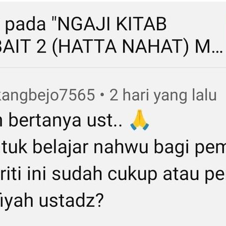
AKAT UANG?
UANG HARAM BISA MENJADI HALAL JIKA SEBAB K
’I
BAHASA CINTA KARENA ALLAH
HUKUM MEMBAYAR ZAKA
DA KERABAT SENDIRI