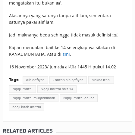
mengatakan itu bukan īṭā’.
Alasannya yang satunya tanpa alif lam, sementara
satunya pakai alif lam.
Jadi maknanya beda sehingga tidak masuk definisi īṭā’.
Kajian mendalam bait ke-14 selengkapnya silakan di
KANAL MUNTAHA. Atau di
sini
.
16 November 2023/ Jumādā al-Ūlā 1445 H pukul 14.02
Tags:
Aib qofiyah
Contoh aib qafiyah
Makna itho’
Ngaji imrithi
Ngaji imrithi bait 14
Ngaji imrithi muqaddimah
Ngaji imrithi online
ngaji kitab imrithi
RELATED ARTICLES