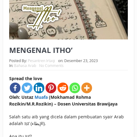
BAGAIMANA CARA MEMBAYAR ZAKAT UANG?
UANG HARAM BISA MENJADI HALAL JIKA SEBAB
KEPEMILIKANNYA BERUBAH
ISTIDLAL BATIL VS ISTIDLAL SYAR’I
MENGENAL ITHO’
BAHASA CINTA KARENA ALLAH
Posted By:
Pesantren Irtaqi
on:
Desember 23, 2023
In:
Bahasa Arab
No Comments
HUKUM MEMBAYAR ZAKAT DENGAN CARA MENGANGSUR
Spread the love
HUKUM MEMBAYAR ZAKAT KEPADA KERABAT SENDIRI
Oleh: Ustaz
Muafa
(Mokhamad Rohma
Rozikin/M.R.Rozikin) – Dosen Universitas Brawijaya
Salah satu aib yang dicela dalam pembuatan syair Arab
adalah īṭā’ (الإيطاء).
Apa itu īṭā’?