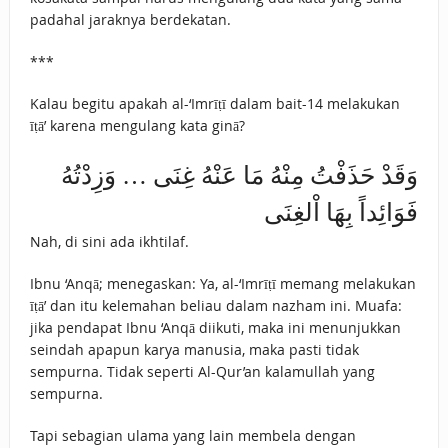
padahal jaraknya berdekatan.
***
Kalau begitu apakah al-‘Imrīṭī dalam bait-14 melakukan
īṭā’ karena mengulang kata ginā?
وَقَدْ حَذَفْتُ مِنْهُ مَا عَنْهُ غِنَى … وَزِدْتُهُ
فَوَائِداً بِهَا اْلغِنَى
Nah, di sini ada ikhtilaf.
Ibnu ‘Anqā; menegaskan: Ya, al-‘Imrīṭī memang melakukan
īṭā’ dan itu kelemahan beliau dalam nazham ini. Muafa:
jika pendapat Ibnu ‘Anqā diikuti, maka ini menunjukkan
seindah apapun karya manusia, maka pasti tidak
sempurna. Tidak seperti Al-Qur’an kalamullah yang
sempurna.
Tapi sebagian ulama yang lain membela dengan