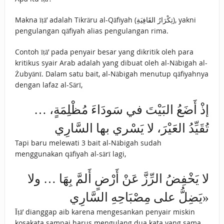
Makna īṭā’ adalah Tikrāru al-Qāfiyah (تِكْرَارُ القَافِيَةِ), yakni
pengulangan qāfiyah alias pengulangan rima.
Contoh īṭā’ pada penyair besar yang dikritik oleh para
kritikus syair Arab adalah yang dibuat oleh al-Nābigah al-
Żubyānī. Dalam satu bait, al-Nābigah menutup qāfiyahnya
dengan lafaz al-Sārī,
إذْ أَضَعُ البَيْتَ في سَودَاءَ مُظْلِمَةٍ، …
تُقَيِّدُ العَيْرَ، لا يَسْري بها السَّارِي
Tapi baru melewati 3 bait al-Nābigah sudah
menggunakan qāfiyah al-sārī lagi,
لا يَخْفِضُ الرِّزَّ عَنْ أَرْضٍ أَلمَّ بِهَا … ولا
يَضِلُّ على مِصْبَاحِهِ السَّارِي»
Īṭā’ dianggap aib karena mengesankan penyair miskin
kosakata sampai harus mengulang dua kata yang sama