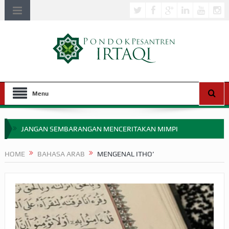
Menu
JANGAN SEMBARANGAN MENCERITAKAN MIMPI
APAKAH ULAMA SALEH PERLU MASUK SCOPUS?
HOME
BAHASA ARAB
MENGENAL ITHO’
MIMPI YANG DIABAIKAN MENJELANG PERANG BADAR
APA HUKUM MEMPERCEPAT PEMBAYARAN ZAKAT
SEBELUM TIBA SAAT WAJIB?
HAKIKAT NIKMAT DI DUNIA!